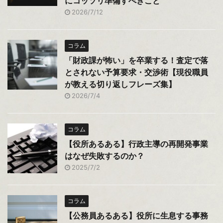
にコッソリ準備すべきこと
2026/7/12
コラム
「財政課が怖い」を卒業する！査定で落
とされない予算要求・交渉術【現役職員
が教える切り返しフレーズ集】
2026/7/4
コラム
【役所あるある】行政主導の再開発事業
はなぜ失敗するのか？
2025/7/2
コラム
【公務員あるある】役所に生息する事務