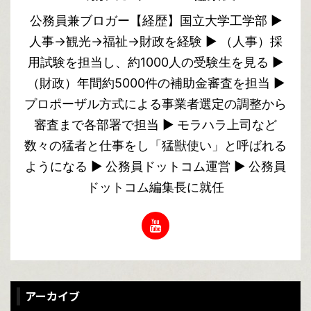
公務員兼ブロガー【経歴】国立大学工学部 ▶︎
人事→観光→福祉→財政を経験 ▶︎ （人事）採
用試験を担当し、約1000人の受験生を見る ▶︎
（財政）年間約5000件の補助金審査を担当 ▶︎
プロポーザル方式による事業者選定の調整から
審査まで各部署で担当 ▶︎ モラハラ上司など
数々の猛者と仕事をし「猛獣使い」と呼ばれる
ようになる ▶︎ 公務員ドットコム運営 ▶︎ 公務員
ドットコム編集長に就任
アーカイブ