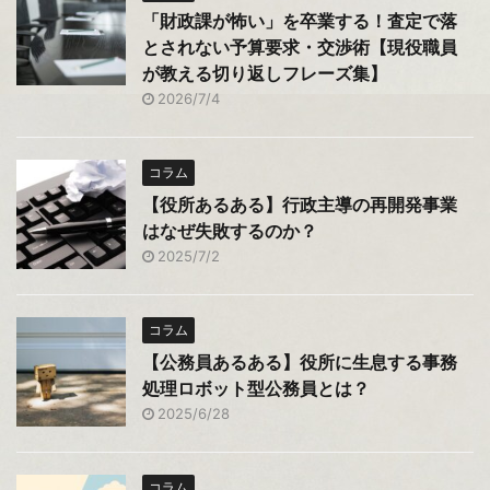
「財政課が怖い」を卒業する！査定で落
とされない予算要求・交渉術【現役職員
が教える切り返しフレーズ集】
2026/7/4
コラム
【役所あるある】行政主導の再開発事業
はなぜ失敗するのか？
2025/7/2
コラム
【公務員あるある】役所に生息する事務
処理ロボット型公務員とは？
2025/6/28
コラム