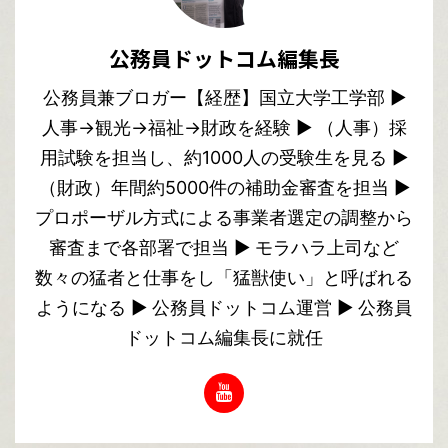
公務員ドットコム編集長
公務員兼ブロガー【経歴】国立大学工学部 ▶︎
人事→観光→福祉→財政を経験 ▶︎ （人事）採
用試験を担当し、約1000人の受験生を見る ▶︎
（財政）年間約5000件の補助金審査を担当 ▶︎
プロポーザル方式による事業者選定の調整から
審査まで各部署で担当 ▶︎ モラハラ上司など
数々の猛者と仕事をし「猛獣使い」と呼ばれる
ようになる ▶︎ 公務員ドットコム運営 ▶︎ 公務員
ドットコム編集長に就任