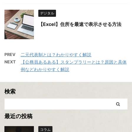
デジタル
【Excel】住所を最速で表示させる方法
PREV
二元代表制とは？わかりやすく解説
NEXT
【公務員あるある】スタンプラリーとは？原因と具体
例などわかりやすく解説
検索
最近の投稿
コラム