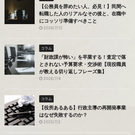
【公務員を辞めたい人、必見！】民間へ
転職した人のリアルなその後と、在職中
にコッソリ準備すべきこと
2026/7/12
コラム
「財政課が怖い」を卒業する！査定で落
とされない予算要求・交渉術【現役職員
が教える切り返しフレーズ集】
2026/7/4
コラム
【役所あるある】行政主導の再開発事業
はなぜ失敗するのか？
2025/7/2