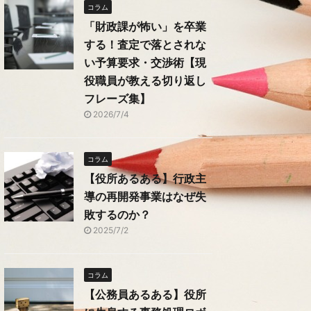
コラム
「財政課が怖い」を卒業
する！査定で落とされな
い予算要求・交渉術【現
役職員が教える切り返し
フレーズ集】
2026/7/4
コラム
【役所あるある】行政主
導の再開発事業はなぜ失
敗するのか？
2025/7/2
コラム
【公務員あるある】役所