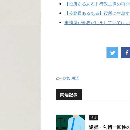
【役所あるある】行政主導の再開
【公務員あるある】役所に生息す
事務屋が事務だけをしていてはい
-
法律
,
用語
関連記事
法律
逮捕・勾留一回性