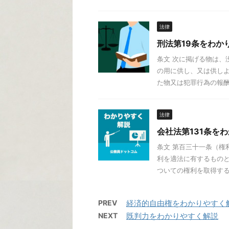
法律
刑法第19条をわか
条文 次に掲げる物は、
の用に供し、又は供しよ
た物又は犯罪行為の報酬と
法律
会社法第131条を
条文 第百三十一条（権
利を適法に有するものと
ついての権利を取得する。
PREV
経済的自由権をわかりやすく
NEXT
既判力をわかりやすく解説