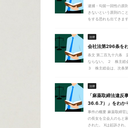
逮捕・勾留一回性の原則
きないという原則のこと
をする恐れも出てきますし
法律
会社法第296条を
条文 第二百九十六条 
ならない。 ２ 株主総
３ 株主総会は、次条第四
法律
「麻薬取締法違反
36.6.7）」をわ
事件の概要 麻薬取締官
の長女を立会人のもと家
された。 Xは起訴され、1