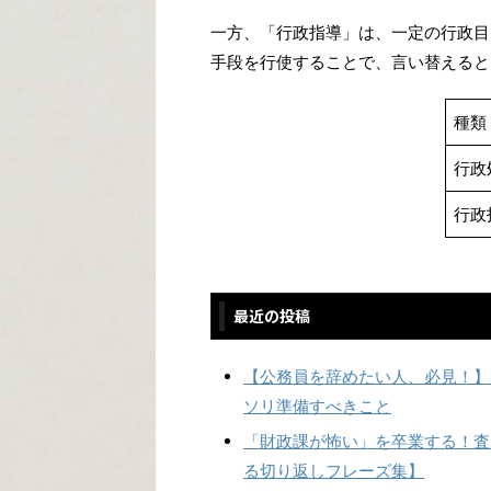
一方、「行政指導」は、一定の行政目
手段を行使することで、言い替えると
種類
行政
行政
最近の投稿
【公務員を辞めたい人、必見！】
ソリ準備すべきこと
「財政課が怖い」を卒業する！査
る切り返しフレーズ集】