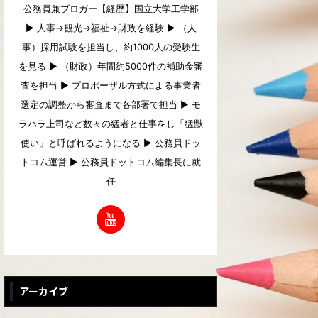
公務員兼ブロガー【経歴】国立大学工学部
▶︎ 人事→観光→福祉→財政を経験 ▶︎ （人
事）採用試験を担当し、約1000人の受験生
を見る ▶︎ （財政）年間約5000件の補助金審
査を担当 ▶︎ プロポーザル方式による事業者
選定の調整から審査まで各部署で担当 ▶︎ モ
ラハラ上司など数々の猛者と仕事をし「猛獣
使い」と呼ばれるようになる ▶︎ 公務員ドッ
トコム運営 ▶︎ 公務員ドットコム編集長に就
任
アーカイブ