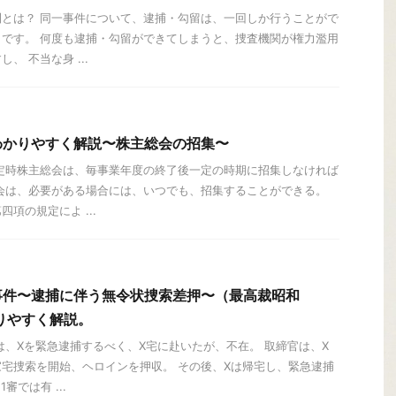
とは？ 同一事件について、逮捕・勾留は、一回しか行うことがで
です。 何度も逮捕・勾留ができてしまうと、捜査機関が権力濫用
、 不当な身 ...
わかりやすく解説〜株主総会の招集〜
定時株主総会は、毎事業年度の終了後一定の時期に招集しなければ
会は、必要がある場合には、いつでも、招集することができる。
項の規定によ ...
事件〜逮捕に伴う無令状捜索差押〜（最高裁昭和
かりやすく解説。
は、Xを緊急逮捕するべく、X宅に赴いたが、不在。 取締官は、X
宅捜索を開始、ヘロインを押収。 その後、Xは帰宅し、緊急逮捕
審では有 ...