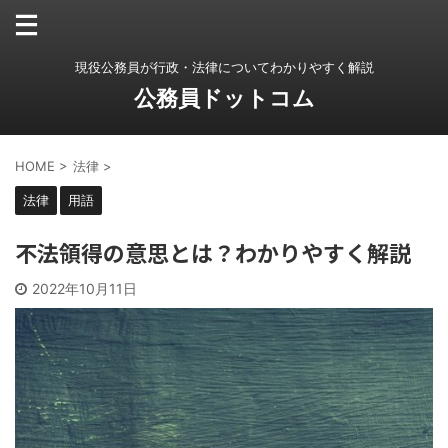
現役公務員が行政・法律についてわかりやすく解説
公務員ドットコム
HOME
>
法律
>
法律
用語
不法領得の意思とは？わかりやすく解説
2022年10月11日