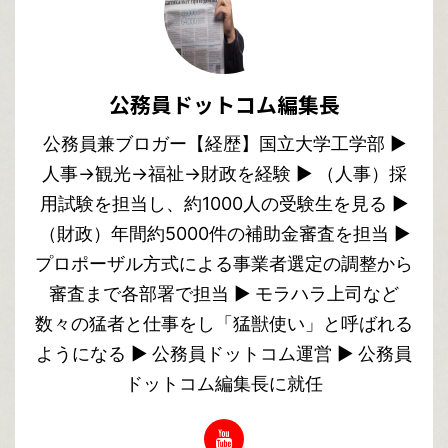
公務員ドットコム編集長
公務員兼ブロガー【経歴】国立大学工学部 ▶︎
人事→観光→福祉→財政を経験 ▶︎ （人事）採
用試験を担当し、約1000人の受験生を見る ▶︎
（財政）年間約5000件の補助金審査を担当 ▶︎
プロポーザル方式による事業者選定の調整から
審査まで各部署で担当 ▶︎ モラハラ上司など
数々の猛者と仕事をし「猛獣使い」と呼ばれる
ようになる ▶︎ 公務員ドットコム運営 ▶︎ 公務員
ドットコム編集長に就任