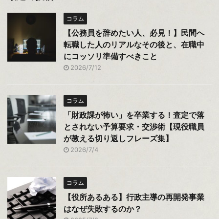
コラム
【公務員を辞めたい人、必見！】民間へ
転職した人のリアルなその後と、在職中
にコッソリ準備すべきこと
2026/7/12
コラム
「財政課が怖い」を卒業する！査定で落
とされない予算要求・交渉術【現役職員
が教える切り返しフレーズ集】
2026/7/4
コラム
【役所あるある】行政主導の再開発事業
はなぜ失敗するのか？