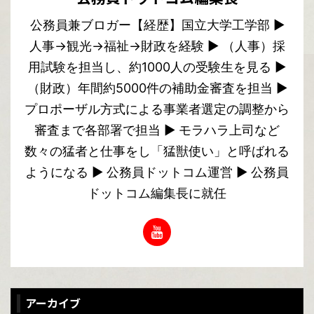
公務員兼ブロガー【経歴】国立大学工学部 ▶︎
人事→観光→福祉→財政を経験 ▶︎ （人事）採
用試験を担当し、約1000人の受験生を見る ▶︎
（財政）年間約5000件の補助金審査を担当 ▶︎
プロポーザル方式による事業者選定の調整から
審査まで各部署で担当 ▶︎ モラハラ上司など
数々の猛者と仕事をし「猛獣使い」と呼ばれる
ようになる ▶︎ 公務員ドットコム運営 ▶︎ 公務員
ドットコム編集長に就任
アーカイブ