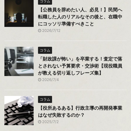
コラム
【公務員を辞めたい人、必見！】民間へ
転職した人のリアルなその後と、在職中
にコッソリ準備すべきこと
2026/7/12
コラム
「財政課が怖い」を卒業する！査定で落
とされない予算要求・交渉術【現役職員
が教える切り返しフレーズ集】
2026/7/4
コラム
【役所あるある】行政主導の再開発事業
はなぜ失敗するのか？
2025/7/2