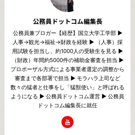
公務員ドットコム編集長
公務員兼ブロガー【経歴】国立大学工学部 ▶︎
人事→観光→福祉→財政を経験 ▶︎ （人事）採
用試験を担当し、約1000人の受験生を見る ▶︎
（財政）年間約5000件の補助金審査を担当 ▶︎
プロポーザル方式による事業者選定の調整から
審査まで各部署で担当 ▶︎ モラハラ上司など
数々の猛者と仕事をし「猛獣使い」と呼ばれる
ようになる ▶︎ 公務員ドットコム運営 ▶︎ 公務員
ドットコム編集長に就任