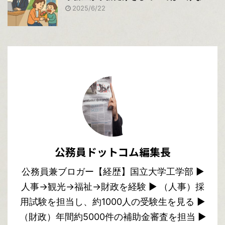
2025/6/22
公務員ドットコム編集長
公務員兼ブロガー【経歴】国立大学工学部 ▶︎
人事→観光→福祉→財政を経験 ▶︎ （人事）採
用試験を担当し、約1000人の受験生を見る ▶︎
（財政）年間約5000件の補助金審査を担当 ▶︎