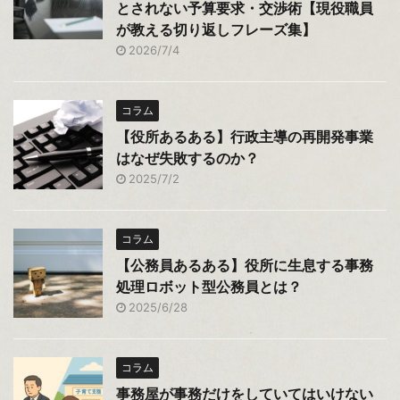
とされない予算要求・交渉術【現役職員
が教える切り返しフレーズ集】
2026/7/4
コラム
【役所あるある】行政主導の再開発事業
はなぜ失敗するのか？
2025/7/2
コラム
【公務員あるある】役所に生息する事務
処理ロボット型公務員とは？
2025/6/28
コラム
事務屋が事務だけをしていてはいけない