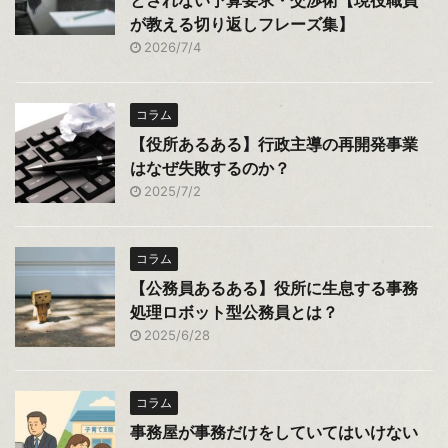
とされない予算要求・交渉術【現役職員
が教える切り返しフレーズ集】
2026/7/4
コラム
【役所あるある】行政主導の再開発事業
はなぜ失敗するのか？
2025/7/2
コラム
【公務員あるある】役所に生息する事務
処理ロボット型公務員とは？
2025/6/28
コラム
事務屋が事務だけをしていてはいけない