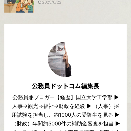
2025/6/22
公務員ドットコム編集長
公務員兼ブロガー【経歴】国立大学工学部 ▶︎
人事→観光→福祉→財政を経験 ▶︎ （人事）採
用試験を担当し、約1000人の受験生を見る ▶︎
（財政）年間約5000件の補助金審査を担当 ▶︎