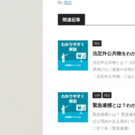
-
用語
関連記事
用語
法定外公共物をわ
法定外公共物とは？ 法
準用のない道路や水路の
「法定外公共物」にあたり
法律
用語
緊急逮捕とは？わ
緊急逮捕とは？ 緊急逮
分な理由がある場合に行
二百十条（緊急逮捕） 検