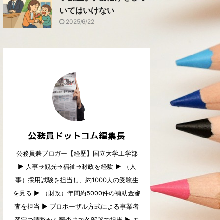
いてはいけない
2025/6/22
公務員ドットコム編集長
公務員兼ブロガー【経歴】国立大学工学部
▶︎ 人事→観光→福祉→財政を経験 ▶︎ （人
事）採用試験を担当し、約1000人の受験生
を見る ▶︎ （財政）年間約5000件の補助金審
査を担当 ▶︎ プロポーザル方式による事業者
選定の調整から審査まで各部署で担当 ▶︎ モ