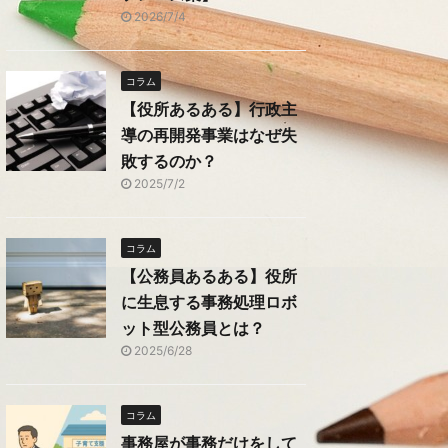
2026/7/4
コラム
【役所あるある】行政主
導の再開発事業はなぜ失
敗するのか？
2025/7/2
コラム
【公務員あるある】役所
に生息する事務処理ロボ
ット型公務員とは？
2025/6/28
コラム
事務屋が事務だけをして