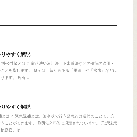
かりやすく解説
定外公共物とは？ 道路法や河川法、下水道法などの法律の適用・
ことを指します。 例えば、昔からある「里道」や「水路」などは
ます。 所有 ...
かりやすく解説
捕とは？ 緊急逮捕とは、無令状で行う緊急的は逮捕のことで、充
うことができます。 刑訴法210条に規定されています。 刑訴法第
察官、検 ...