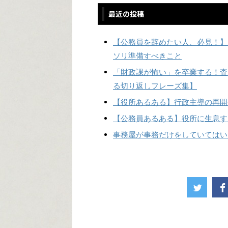
最近の投稿
【公務員を辞めたい人、必見！】
ソリ準備すべきこと
「財政課が怖い」を卒業する！査
る切り返しフレーズ集】
【役所あるある】行政主導の再開
【公務員あるある】役所に生息す
事務屋が事務だけをしていてはい