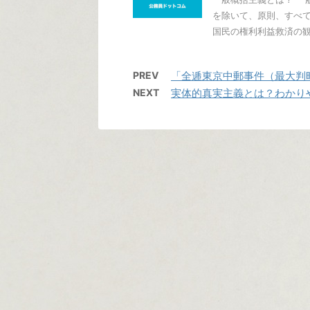
を除いて、原則、すべ
国民の権利利益救済の観点
PREV
「全逓東京中郵事件（最大判昭4
NEXT
実体的真実主義とは？わかり