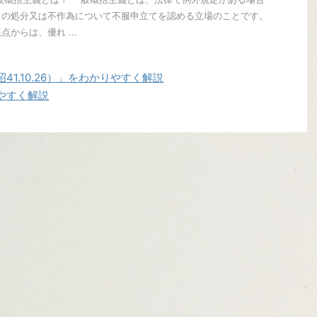
ての処分又は不作為について不服申立てを認める立場のことです。
からは、優れ ...
1.10.26）」をわかりやすく解説
やすく解説