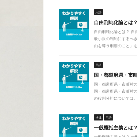
用語
自由刑純化論とは
自由刑純化論とは？ 自
最小限の制約にするべき
由を奪う刑罰のこと」を指
用語
国・都道府県・市
国・都道府県・市町村の
国・都道府県・市町村の
の役割分担については、大
法律
用語
一般概括主義とは
一般概括主義とは？ 一