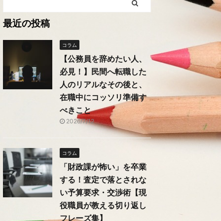
最近の投稿
コラム
【公務員を辞めたい人、
必見！】民間へ転職した
人のリアルなその後と、
在職中にコッソリ準備す
べきこと
2026/7/12
コラム
「財政課が怖い」を卒業
する！査定で落とされな
い予算要求・交渉術【現
役職員が教える切り返し
フレーズ集】