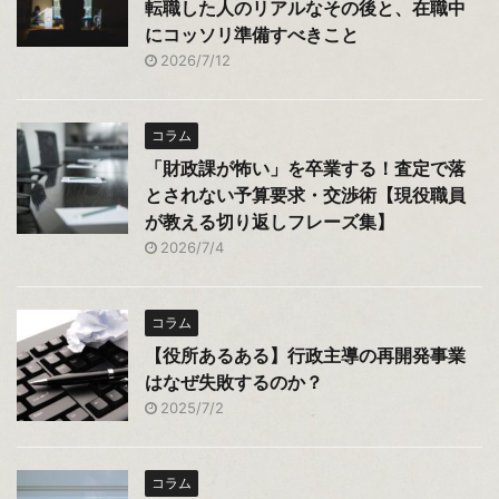
転職した人のリアルなその後と、在職中
にコッソリ準備すべきこと
2026/7/12
コラム
「財政課が怖い」を卒業する！査定で落
とされない予算要求・交渉術【現役職員
が教える切り返しフレーズ集】
2026/7/4
コラム
【役所あるある】行政主導の再開発事業
はなぜ失敗するのか？
2025/7/2
コラム