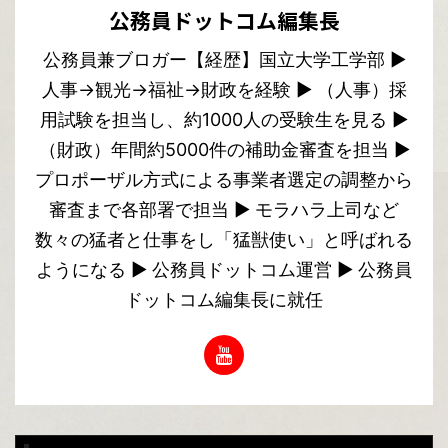
公務員ドットコム編集長
公務員兼ブロガー【経歴】国立大学工学部 ▶︎
人事→観光→福祉→財政を経験 ▶︎ （人事）採
用試験を担当し、約1000人の受験生を見る ▶︎
（財政）年間約5000件の補助金審査を担当 ▶︎
プロポーザル方式による事業者選定の調整から
審査まで各部署で担当 ▶︎ モラハラ上司など
数々の猛者と仕事をし「猛獣使い」と呼ばれる
ようになる ▶︎ 公務員ドットコム運営 ▶︎ 公務員
ドットコム編集長に就任