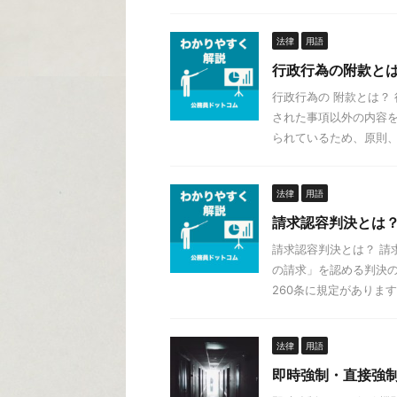
法律
用語
行政行為の附款と
行政行為の 附款とは？
された事項以外の内容を
られているため、原則、法
法律
用語
請求認容判決とは
請求認容判決とは？ 請
の請求」を認める判決の
260条に規定があります。
法律
用語
即時強制・直接強