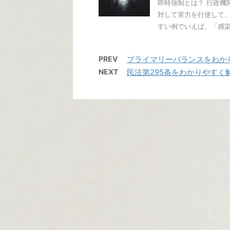
即時強制とは？ 行政機
対して実力を行使して、
すい例でいえば、「感染症
PREV
プライマリーバランスをわか
NEXT
民法第295条をわかりやすく