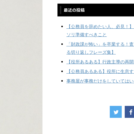
最近の投稿
【公務員を辞めたい人、必見！】
ソリ準備すべきこと
「財政課が怖い」を卒業する！査
る切り返しフレーズ集】
【役所あるある】行政主導の再開
【公務員あるある】役所に生息す
事務屋が事務だけをしていてはい