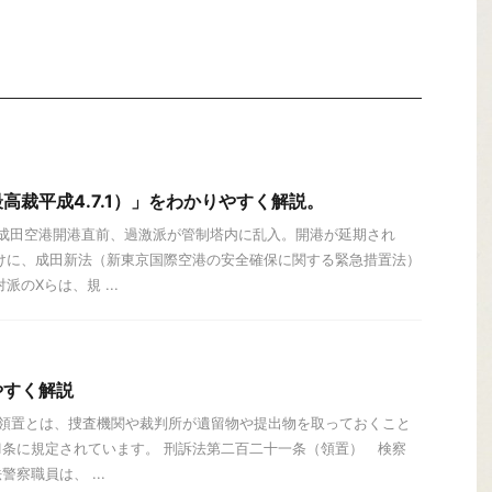
高裁平成4.7.1）」をわかりやすく解説。
、成田空港開港直前、過激派が管制塔内に乱入。開港が延期され
けに、成田新法（新東京国際空港の安全確保に関する緊急措置法）
のXらは、規 ...
やすく解説
 領置とは、捜査機関や裁判所が遺留物や提出物を取っておくこと
21条に規定されています。 刑訴法第二百二十一条（領置） 検察
察職員は、 ...