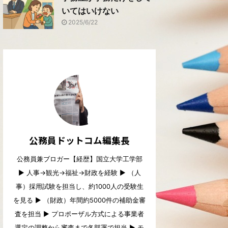
いてはいけない
2025/6/22
公務員ドットコム編集長
公務員兼ブロガー【経歴】国立大学工学部
▶︎ 人事→観光→福祉→財政を経験 ▶︎ （人
事）採用試験を担当し、約1000人の受験生
を見る ▶︎ （財政）年間約5000件の補助金審
査を担当 ▶︎ プロポーザル方式による事業者
選定の調整から審査まで各部署で担当 ▶︎ モ