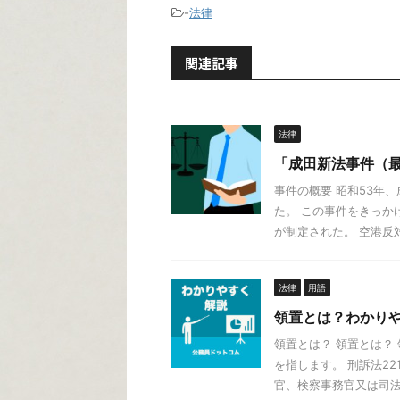
-
法律
関連記事
法律
「成田新法事件（最
事件の概要 昭和53年
た。 この事件をきっか
が制定された。 空港反対派
法律
用語
領置とは？わかり
領置とは？ 領置とは？
を指します。 刑訴法2
官、検察事務官又は司法警