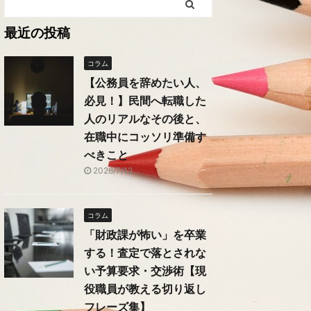
最近の投稿
コラム
【公務員を辞めたい人、
必見！】民間へ転職した
人のリアルなその後と、
在職中にコッソリ準備す
べきこと
2026/7/12
コラム
「財政課が怖い」を卒業
する！査定で落とされな
い予算要求・交渉術【現
役職員が教える切り返し
フレーズ集】