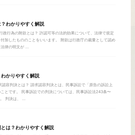
は？わかりやすく解説
 行政行為の附款とは？ 許認可等の法的効果について、法律で規定
付加したもののことをいいます。 附款は行政庁の裁量として認め
律の明文が ...
？わかりやすく解説
求認容判決とは？ 請求認容判決とは、民事訴訟で「原告の訴訟上
ことです。 民事訴訟での判決については、民事訴訟法243条〜
 判決は、 ...
制とは？わかりやすく解説