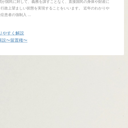
関が国民に対して、義務を課すことなく、直接国民の身体や財産に
行政上望ましい状態を実現することをいいます。 近年のわかりや
患者の強制入 ...
りやすく解説
解説〜留置権〜