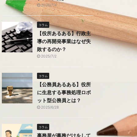
2026/7/4
コラム
【役所あるある】行政主
導の再開発事業はなぜ失
敗するのか？
2025/7/2
コラム
【公務員あるある】役所
に生息する事務処理ロボ
ット型公務員とは？
2025/6/28
コラム
事務屋が事務だけをして