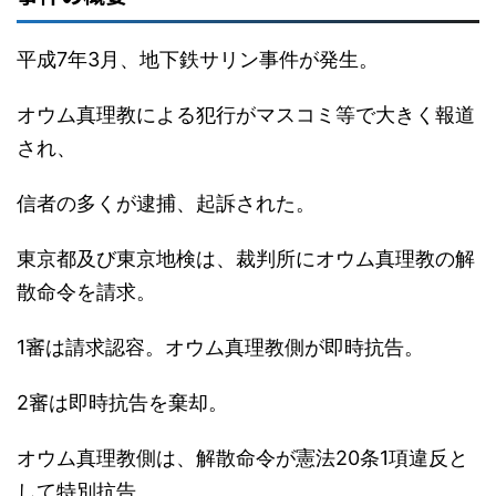
平成7年3月、地下鉄サリン事件が発生。
オウム真理教による犯行がマスコミ等で大きく報道
され、
信者の多くが逮捕、起訴された。
東京都及び東京地検は、裁判所にオウム真理教の解
散命令を請求。
1審は請求認容。オウム真理教側が即時抗告。
2審は即時抗告を棄却。
オウム真理教側は、解散命令が憲法20条1項違反と
して特別抗告。