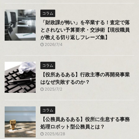
コラム
「財政課が怖い」を卒業する！査定で落
とされない予算要求・交渉術【現役職員
が教える切り返しフレーズ集】
2026/7/4
コラム
【役所あるある】行政主導の再開発事業
はなぜ失敗するのか？
2025/7/2
コラム
【公務員あるある】役所に生息する事務
処理ロボット型公務員とは？
2025/6/28