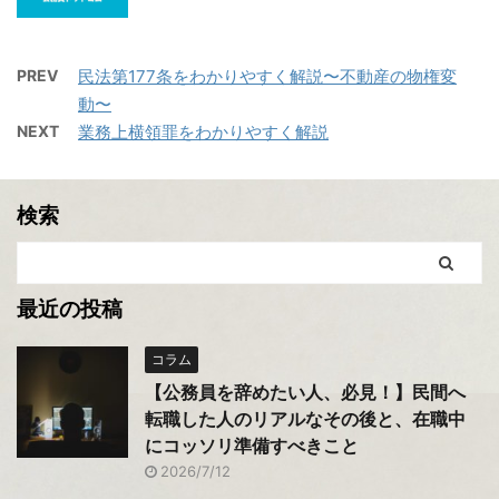
PREV
民法第177条をわかりやすく解説〜不動産の物権変
動〜
NEXT
業務上横領罪をわかりやすく解説
検索
最近の投稿
コラム
【公務員を辞めたい人、必見！】民間へ
転職した人のリアルなその後と、在職中
にコッソリ準備すべきこと
2026/7/12