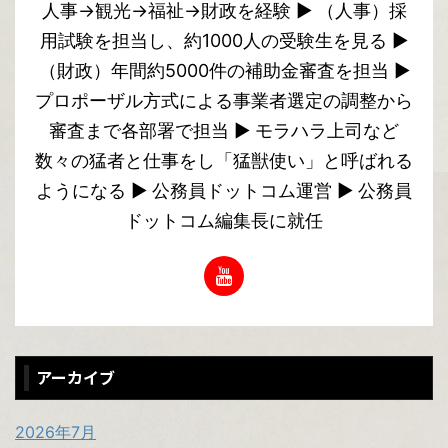
人事→観光→福祉→財政を経験 ▶︎ （人事）採
用試験を担当し、約1000人の受験生を見る ▶︎
（財政）年間約5000件の補助金審査を担当 ▶︎
プロポーザル方式による事業者選定の調整から
審査まで各部署で担当 ▶︎ モラハラ上司など
数々の猛者と仕事をし「猛獣使い」と呼ばれる
ようになる ▶︎ 公務員ドットコム運営 ▶︎ 公務員
ドットコム編集長に就任
アーカイブ
2026年7月