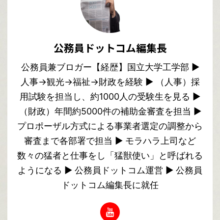
公務員ドットコム編集長
公務員兼ブロガー【経歴】国立大学工学部 ▶︎
人事→観光→福祉→財政を経験 ▶︎ （人事）採
用試験を担当し、約1000人の受験生を見る ▶︎
（財政）年間約5000件の補助金審査を担当 ▶︎
プロポーザル方式による事業者選定の調整から
審査まで各部署で担当 ▶︎ モラハラ上司など
数々の猛者と仕事をし「猛獣使い」と呼ばれる
ようになる ▶︎ 公務員ドットコム運営 ▶︎ 公務員
ドットコム編集長に就任