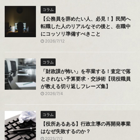
コラム
【公務員を辞めたい人、必見！】民間へ
転職した人のリアルなその後と、在職中
にコッソリ準備すべきこと
2026/7/12
コラム
「財政課が怖い」を卒業する！査定で落
とされない予算要求・交渉術【現役職員
が教える切り返しフレーズ集】
2026/7/4
コラム
【役所あるある】行政主導の再開発事業
はなぜ失敗するのか？
2025/7/2