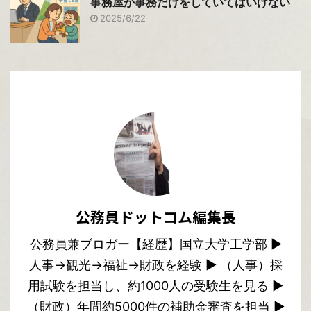
事務屋が事務だけをしていてはいけない
2025/6/22
公務員ドットコム編集長
公務員兼ブロガー【経歴】国立大学工学部 ▶︎
人事→観光→福祉→財政を経験 ▶︎ （人事）採
用試験を担当し、約1000人の受験生を見る ▶︎
（財政）年間約5000件の補助金審査を担当 ▶︎