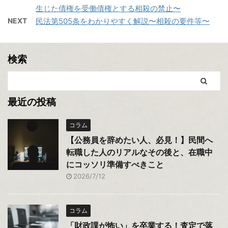
生じた債権を受働債権とする相殺の禁止〜
NEXT
民法第505条をわかりやすく解説〜相殺の要件等〜
検索
最近の投稿
コラム
【公務員を辞めたい人、必見！】民間へ
転職した人のリアルなその後と、在職中
にコッソリ準備すべきこと
2026/7/12
コラム
「財政課が怖い」を卒業する！査定で落