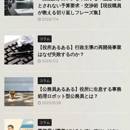
とされない予算要求・交渉術【現役職員
が教える切り返しフレーズ集】
2026/7/4
コラム
【役所あるある】行政主導の再開発事業
はなぜ失敗するのか？
2025/7/2
コラム
【公務員あるある】役所に生息する事務
処理ロボット型公務員とは？
2025/6/28
コラム