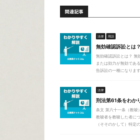
関連記事
法律
用語
無効確認訴訟とは
無効確認訴訟とは？ 無
または効力が無効であ
告訴訟の一種になります。
法律
刑法第61条をわか
条文 第六十一条（教
教唆者を教唆した者につ
（そそのかして）特定の犯