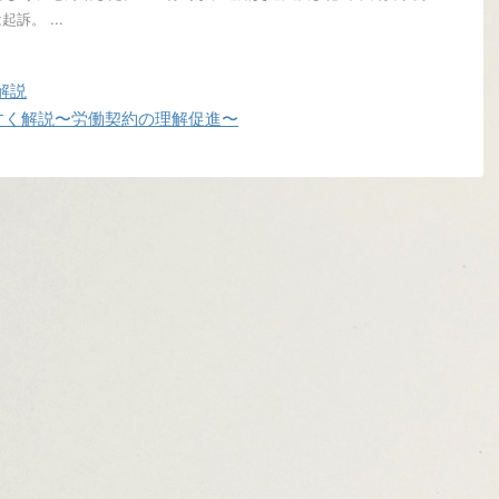
訴。 ...
解説
すく解説〜労働契約の理解促進〜