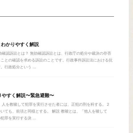
？わかりやすく解説
効確認訴訟とは？ 無効確認訴訟とは、行政庁の処分や裁決の存否
ることの確認を求める訴訟のことです。行政事件訴訟法における抗
行政処分という ...
りやすく解説〜緊急避難〜
唆）人を教唆して犯罪を実行させた者には、正犯の刑を科する。２
いても、前項と同様とする。 解説 教唆とは、「他人を唆して
罪を実行する決 ...