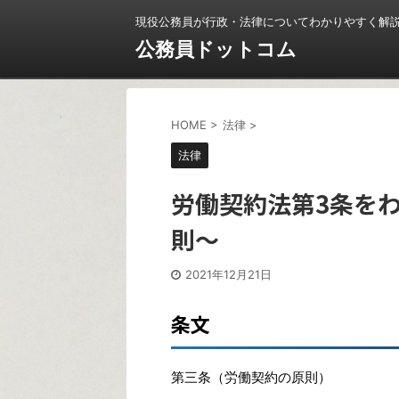
現役公務員が行政・法律についてわかりやすく解
公務員ドットコム
HOME
>
法律
>
法律
労働契約法第3条を
則〜
2021年12月21日
条文
第三条（労働契約の原則）