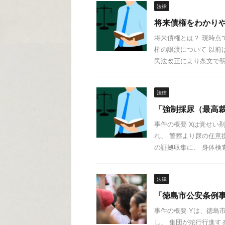
法律
将来債権をわかり
将来債権とは？ 現時点
権の譲渡について 以前
民法改正により条文で明文
法律
「強制採尿（最高裁昭
事件の概要 Xは覚せい
れ、 警察より尿の任意
の証拠収集に、 身体検査
法律
「徳島市公安条例事
事件の概要 Yは、徳島
し、 集団が蛇行行進す