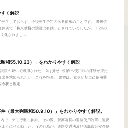
やすく解説
で発生しておらず、今後発生予定のある債権のことです。 将来債
は判例で「将来債権の譲渡は有効」とされていましたが、 H29の
化されまし ...
和55.10.23）」をわかりやすく解説
剤譲渡の疑いで逮捕された。 Xは覚せい剤自己使用罪の嫌疑が持た
提出を求められたが、これを拒否。 警察は、覚せい剤自己使用罪
令状と鑑定 ...
件（最大判昭和50.9.10）」をわかりやすく解説。
市内で、デモ行進に参加。 その際、警察署長の道路使用許可に違反
るようにせん動した。 Yの行為が、道路交通法及び徳島市公安条例