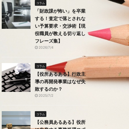
コラム
「財政課が怖い」を卒業
する！査定で落とされな
い予算要求・交渉術【現
役職員が教える切り返し
フレーズ集】
2026/7/4
コラム
【役所あるある】行政主
導の再開発事業はなぜ失
敗するのか？
2025/7/2
コラム
【公務員あるある】役所