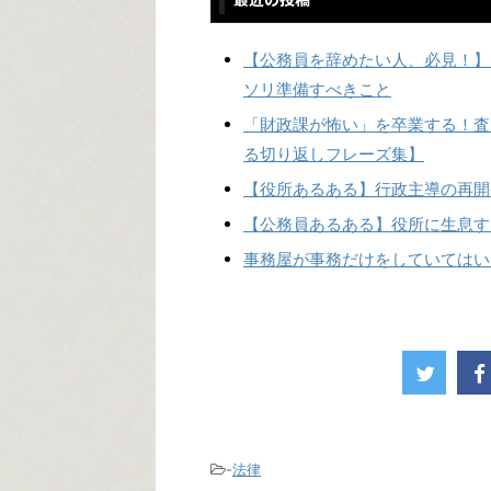
【公務員を辞めたい人、必見！】
ソリ準備すべきこと
「財政課が怖い」を卒業する！査
る切り返しフレーズ集】
【役所あるある】行政主導の再開
【公務員あるある】役所に生息す
事務屋が事務だけをしていてはい
-
法律