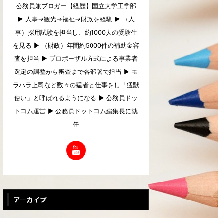
公務員兼ブロガー【経歴】国立大学工学部
▶︎ 人事→観光→福祉→財政を経験 ▶︎ （人
事）採用試験を担当し、約1000人の受験生
を見る ▶︎ （財政）年間約5000件の補助金審
査を担当 ▶︎ プロポーザル方式による事業者
選定の調整から審査まで各部署で担当 ▶︎ モ
ラハラ上司など数々の猛者と仕事をし「猛獣
使い」と呼ばれるようになる ▶︎ 公務員ドッ
トコム運営 ▶︎ 公務員ドットコム編集長に就
任
アーカイブ