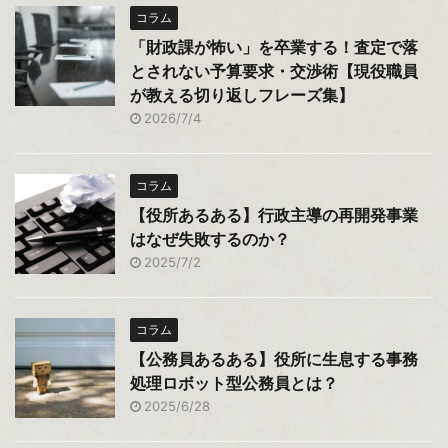
コラム
「財政課が怖い」を卒業する！査定で落
とされない予算要求・交渉術【現役職員
が教える切り返しフレーズ集】
2026/7/4
コラム
【役所あるある】行政主導の再開発事業
はなぜ失敗するのか？
2025/7/2
コラム
【公務員あるある】役所に生息する事務
処理ロボット型公務員とは？
2025/6/28