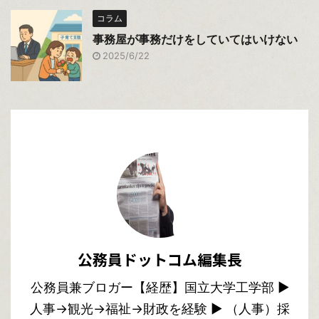
コラム
事務屋が事務だけをしていてはいけない
2025/6/22
公務員ドットコム編集長
公務員兼ブロガー【経歴】国立大学工学部 ▶︎
人事→観光→福祉→財政を経験 ▶︎ （人事）採