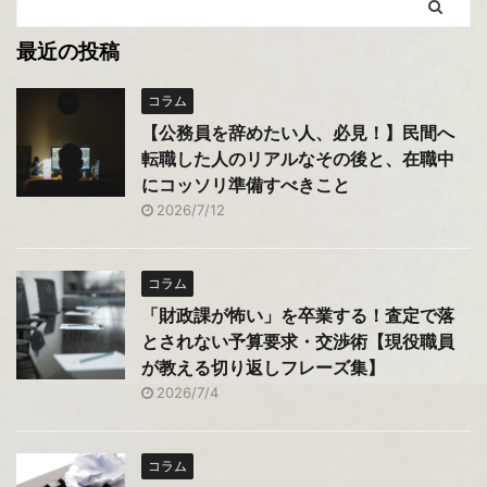
最近の投稿
コラム
【公務員を辞めたい人、必見！】民間へ
転職した人のリアルなその後と、在職中
にコッソリ準備すべきこと
2026/7/12
コラム
「財政課が怖い」を卒業する！査定で落
とされない予算要求・交渉術【現役職員
が教える切り返しフレーズ集】
2026/7/4
コラム