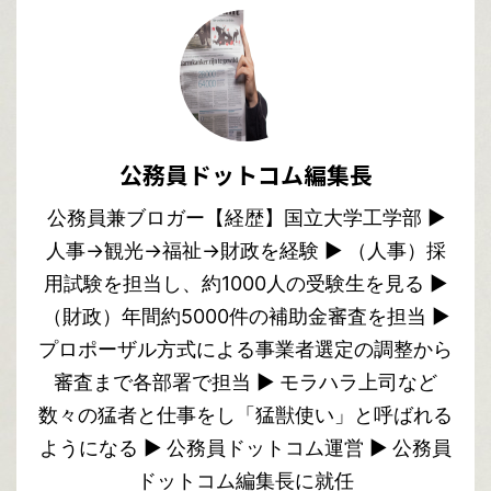
公務員ドットコム編集長
公務員兼ブロガー【経歴】国立大学工学部 ▶︎
人事→観光→福祉→財政を経験 ▶︎ （人事）採
用試験を担当し、約1000人の受験生を見る ▶︎
（財政）年間約5000件の補助金審査を担当 ▶︎
プロポーザル方式による事業者選定の調整から
審査まで各部署で担当 ▶︎ モラハラ上司など
数々の猛者と仕事をし「猛獣使い」と呼ばれる
ようになる ▶︎ 公務員ドットコム運営 ▶︎ 公務員
ドットコム編集長に就任