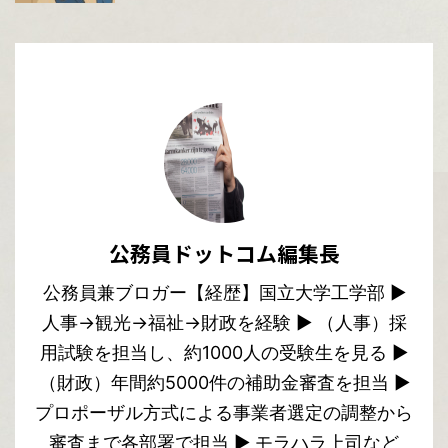
公務員ドットコム編集長
公務員兼ブロガー【経歴】国立大学工学部 ▶︎
人事→観光→福祉→財政を経験 ▶︎ （人事）採
用試験を担当し、約1000人の受験生を見る ▶︎
（財政）年間約5000件の補助金審査を担当 ▶︎
プロポーザル方式による事業者選定の調整から
審査まで各部署で担当 ▶︎ モラハラ上司など