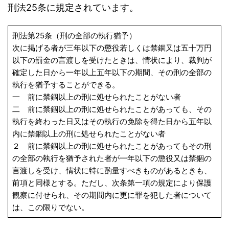
刑法25条に規定されています。
刑法第25条（刑の全部の執行猶予）
次に掲げる者が三年以下の懲役若しくは禁錮又は五十万円
以下の罰金の言渡しを受けたときは、情状により、裁判が
確定した日から一年以上五年以下の期間、その刑の全部の
執行を猶予することができる。
一 前に禁錮以上の刑に処せられたことがない者
二 前に禁錮以上の刑に処せられたことがあっても、その
執行を終わった日又はその執行の免除を得た日から五年以
内に禁錮以上の刑に処せられたことがない者
２ 前に禁錮以上の刑に処せられたことがあってもその刑
の全部の執行を猶予された者が一年以下の懲役又は禁錮の
言渡しを受け、情状に特に酌量すべきものがあるときも、
前項と同様とする。ただし、次条第一項の規定により保護
観察に付せられ、その期間内に更に罪を犯した者について
は、この限りでない。