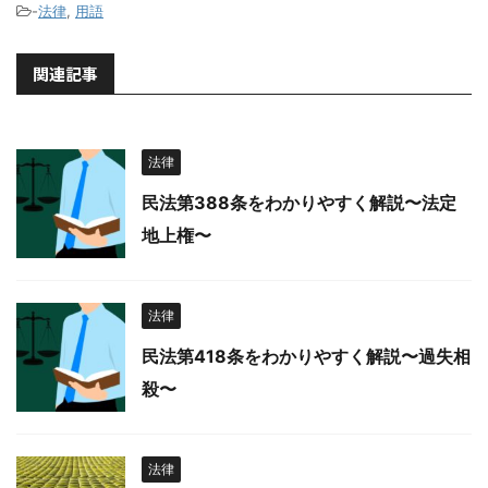
-
法律
,
用語
関連記事
法律
民法第388条をわかりやすく解説〜法定
地上権〜
法律
民法第418条をわかりやすく解説〜過失相
殺〜
法律