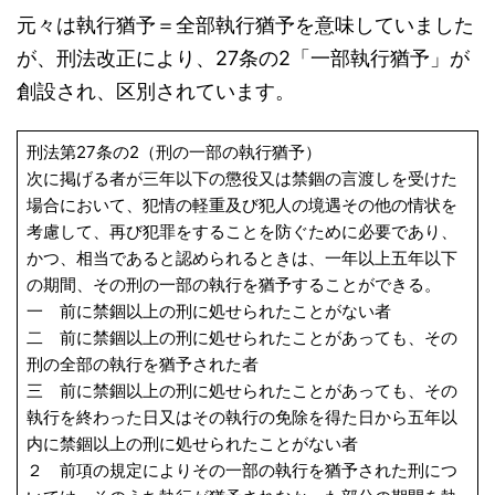
元々は執行猶予＝全部執行猶予を意味していました
が、刑法改正により、27条の2「一部執行猶予」が
創設され、区別されています。
刑法第27条の2（刑の一部の執行猶予）
次に掲げる者が三年以下の懲役又は禁錮の言渡しを受けた
場合において、犯情の軽重及び犯人の境遇その他の情状を
考慮して、再び犯罪をすることを防ぐために必要であり、
かつ、相当であると認められるときは、一年以上五年以下
の期間、その刑の一部の執行を猶予することができる。
一 前に禁錮以上の刑に処せられたことがない者
二 前に禁錮以上の刑に処せられたことがあっても、その
刑の全部の執行を猶予された者
三 前に禁錮以上の刑に処せられたことがあっても、その
執行を終わった日又はその執行の免除を得た日から五年以
内に禁錮以上の刑に処せられたことがない者
２ 前項の規定によりその一部の執行を猶予された刑につ