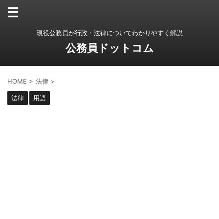
現役公務員が行政・法律についてわかりやすく解説
公務員ドットコム
HOME
>
法律
>
法律
用語