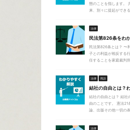
態のことを指します。 
来、別々に提起ができる訴
法律
民法第826条をわ
民法第826条とは？ 
子との利益が相反する
任することを家庭裁判所に
法律
用語
結社の自由とは？
結社の自由とは？ 結社
由のことです。 憲法2
論、出版その他一切の表現
法律