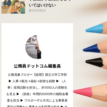
いてはいけない
2025/6/22
公務員ドットコム編集長
公務員兼ブロガー【経歴】国立大学工学部
▶︎ 人事→観光→福祉→財政を経験 ▶︎ （人
事）採用試験を担当し、約1000人の受験生
を見る ▶︎ （財政）年間約5000件の補助金審
査を担当 ▶︎ プロポーザル方式による事業者
選定の調整から審査まで各部署で担当 ▶︎ モ