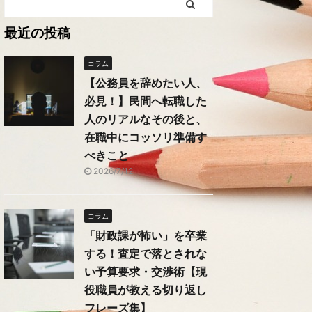
最近の投稿
コラム
【公務員を辞めたい人、
必見！】民間へ転職した
人のリアルなその後と、
在職中にコッソリ準備す
べきこと
2026/7/12
コラム
「財政課が怖い」を卒業
する！査定で落とされな
い予算要求・交渉術【現
役職員が教える切り返し
フレーズ集】