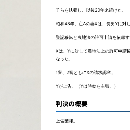
子らを扶養し、以後20年来続けた。
昭和48年、亡Aの妻Xは、長男Yに対
登記移転と農地法の許可申請を依頼す
Xは、Yに対して農地法上の許可申請
なった。
1審、2審ともにXの請求認容。
Yが上告。（Yは時効を主張。）
判決の概要
上告棄却。