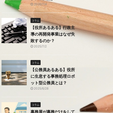
2026/7/4
コラム
【役所あるある】行政主
導の再開発事業はなぜ失
敗するのか？
2025/7/2
コラム
【公務員あるある】役所
に生息する事務処理ロボ
ット型公務員とは？
2025/6/28
コラム
事務屋が事務だけをして