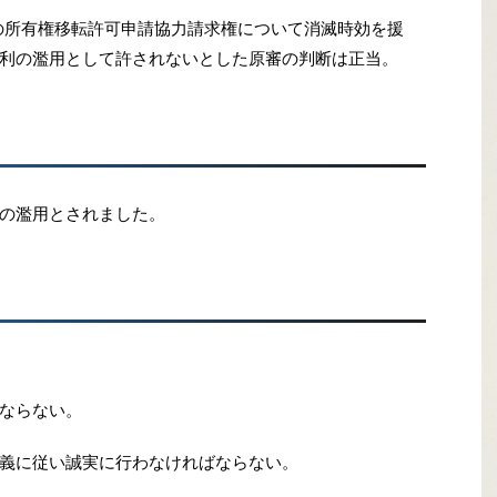
の所有権移転許可申請協力請求権について消滅時効を援
利の濫用として許されないとした原審の判断は正当
。
の濫用とされました。
ならない。
義に従い誠実に行わなければならない。