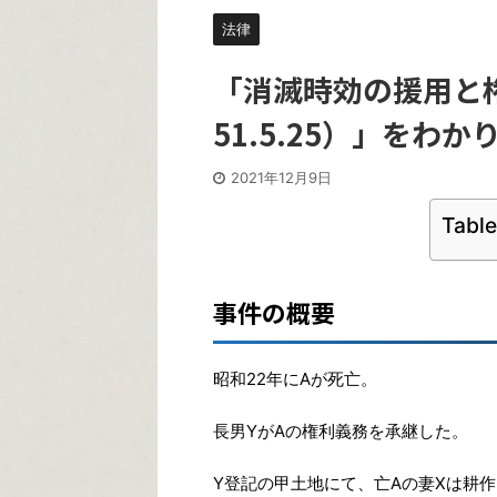
法律
「消滅時効の援用と
51.5.25）」をわ
2021年12月9日
Table
事件の概要
昭和22年にAが死亡。
長男YがAの権利義務を承継した。
Y登記の甲土地にて、亡Aの妻Xは耕