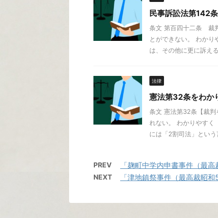
民事訴訟法第142
条文 第百四十二条 裁
とができない。 わかり
は、その他に更に訴えるこ
法律
憲法第32条をわか
条文 憲法第32条【裁
れない。 わかりやすく
には「2割司法」という言葉
PREV
「麹町中学内申書事件（最高裁昭
NEXT
「津地鎮祭事件（最高裁昭和52