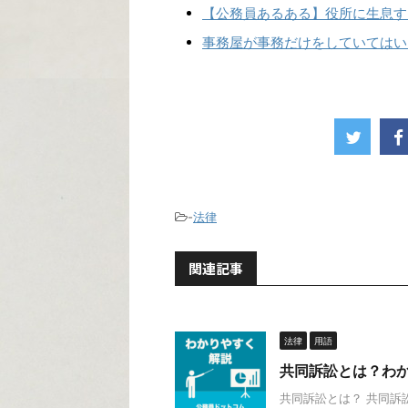
【公務員あるある】役所に生息す
事務屋が事務だけをしていてはい
-
法律
関連記事
法律
用語
共同訴訟とは？わ
共同訴訟とは？ 共同訴