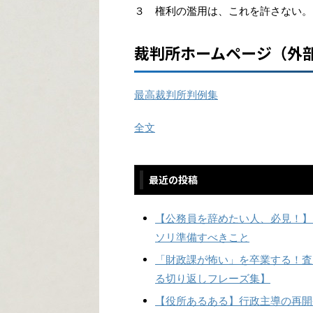
３ 権利の濫用は、これを許さない。
裁判所ホームページ（外
最高裁判所判例集
全文
最近の投稿
【公務員を辞めたい人、必見！】
ソリ準備すべきこと
「財政課が怖い」を卒業する！査
る切り返しフレーズ集】
【役所あるある】行政主導の再開