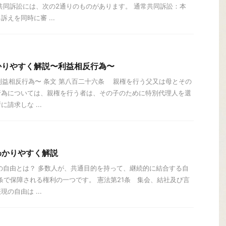
共同訴訟には、次の2通りのものがあります。 通常共同訴訟：本
えを同時に審 ...
かりやすく解説〜利益相反行為〜
〜利益相反行為〜 条文 第八百二十六条 親権を行う父又は母とその
行為については、親権を行う者は、その子のために特別代理人を選
請求しな ...
わかりやすく解説
の自由とは？ 多数人が、共通目的を持って、継続的に結合する自
1条で保障される権利の一つです。 憲法第21条 集会、結社及び言
の自由は ...