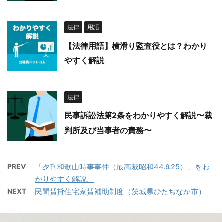
法律
用語
【法律用語】横滑り監査役とは？わかり
やすく解説
法律
民事訴訟法第2条をわかりやすく解説〜裁
判所及び当事者の責務〜
PREV
「夕刊和歌山時事事件（最高裁昭和44.6.25）」をわ
かりやすく解説。
NEXT
民間賃貸住宅家賃補助制度（茨城県ひたちなか市）