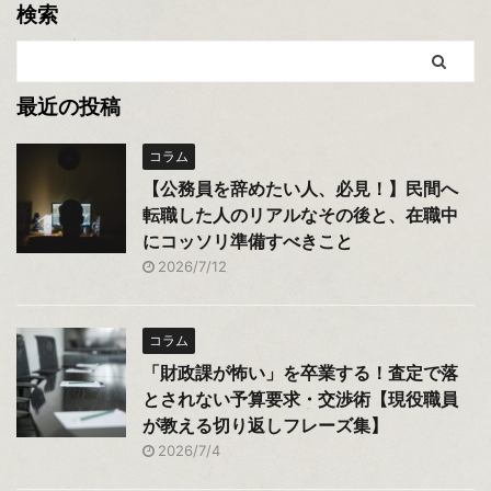
検索
最近の投稿
コラム
【公務員を辞めたい人、必見！】民間へ
転職した人のリアルなその後と、在職中
にコッソリ準備すべきこと
2026/7/12
コラム
「財政課が怖い」を卒業する！査定で落
とされない予算要求・交渉術【現役職員
が教える切り返しフレーズ集】
2026/7/4