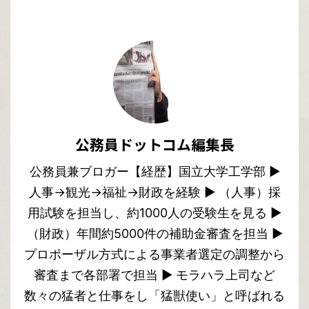
公務員ドットコム編集長
公務員兼ブロガー【経歴】国立大学工学部 ▶︎
人事→観光→福祉→財政を経験 ▶︎ （人事）採
用試験を担当し、約1000人の受験生を見る ▶︎
（財政）年間約5000件の補助金審査を担当 ▶︎
プロポーザル方式による事業者選定の調整から
審査まで各部署で担当 ▶︎ モラハラ上司など
数々の猛者と仕事をし「猛獣使い」と呼ばれる