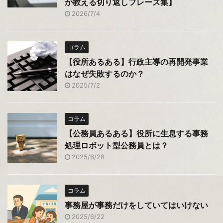
が教える切り返しフレーズ集】
2026/7/4
コラム
【役所あるある】行政主導の再開発事業
はなぜ失敗するのか？
2025/7/2
コラム
【公務員あるある】役所に生息する事務
処理ロボット型公務員とは？
2025/6/28
コラム
事務屋が事務だけをしていてはいけない
2025/6/22