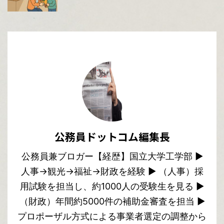
公務員ドットコム編集長
公務員兼ブロガー【経歴】国立大学工学部 ▶︎
人事→観光→福祉→財政を経験 ▶︎ （人事）採
用試験を担当し、約1000人の受験生を見る ▶︎
（財政）年間約5000件の補助金審査を担当 ▶︎
プロポーザル方式による事業者選定の調整から