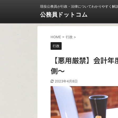
現役公務員が行政・法律についてわかりやすく解
公務員ドットコム
HOME
>
行政
>
行政
【悪用厳禁】会計年
側〜
2023年4月8日