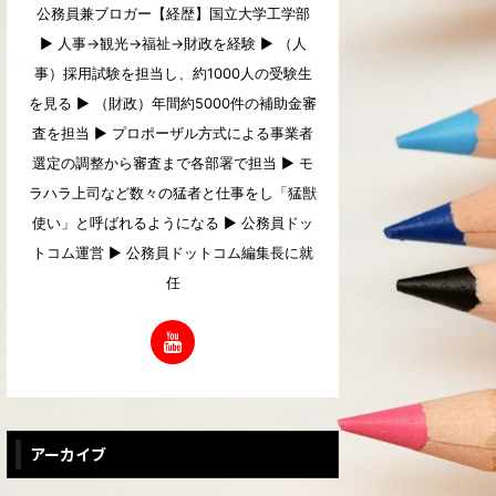
公務員兼ブロガー【経歴】国立大学工学部
▶︎ 人事→観光→福祉→財政を経験 ▶︎ （人
事）採用試験を担当し、約1000人の受験生
を見る ▶︎ （財政）年間約5000件の補助金審
査を担当 ▶︎ プロポーザル方式による事業者
選定の調整から審査まで各部署で担当 ▶︎ モ
ラハラ上司など数々の猛者と仕事をし「猛獣
使い」と呼ばれるようになる ▶︎ 公務員ドッ
トコム運営 ▶︎ 公務員ドットコム編集長に就
任
アーカイブ