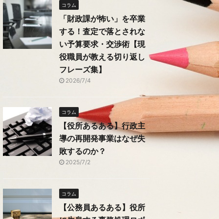
コラム
「財政課が怖い」を卒業
する！査定で落とされな
い予算要求・交渉術【現
役職員が教える切り返し
フレーズ集】
2026/7/4
コラム
【役所あるある】行政主
導の再開発事業はなぜ失
敗するのか？
2025/7/2
コラム
【公務員あるある】役所