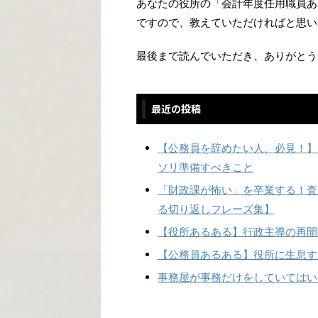
あなたの役所の「会計年度任用職員あ
ですので、教えていただければと思い
最後まで読んでいただき、ありがとう
最近の投稿
【公務員を辞めたい人、必見！】
ソリ準備すべきこと
「財政課が怖い」を卒業する！査
る切り返しフレーズ集】
【役所あるある】行政主導の再開
【公務員あるある】役所に生息す
事務屋が事務だけをしていてはい