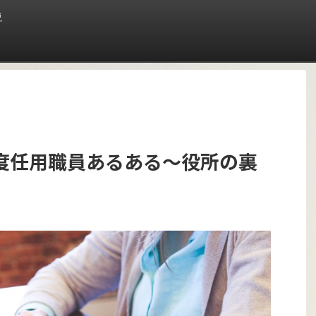
説
度任用職員あるある〜役所の裏