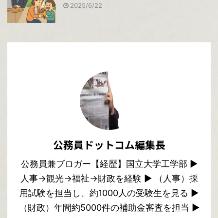
2025/6/22
公務員ドットコム編集長
公務員兼ブロガー【経歴】国立大学工学部 ▶︎
人事→観光→福祉→財政を経験 ▶︎ （人事）採
用試験を担当し、約1000人の受験生を見る ▶︎
（財政）年間約5000件の補助金審査を担当 ▶︎