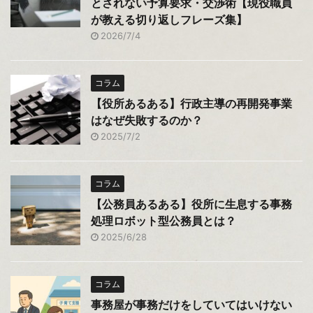
とされない予算要求・交渉術【現役職員
が教える切り返しフレーズ集】
2026/7/4
コラム
【役所あるある】行政主導の再開発事業
はなぜ失敗するのか？
2025/7/2
コラム
【公務員あるある】役所に生息する事務
処理ロボット型公務員とは？
2025/6/28
コラム
事務屋が事務だけをしていてはいけない