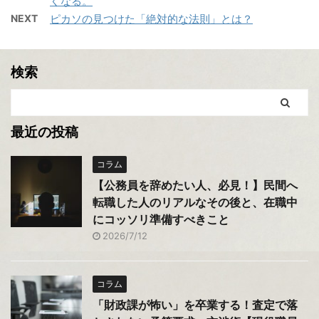
くなる。
NEXT
ピカソの見つけた「絶対的な法則」とは？
検索
最近の投稿
コラム
【公務員を辞めたい人、必見！】民間へ
転職した人のリアルなその後と、在職中
にコッソリ準備すべきこと
2026/7/12
コラム
「財政課が怖い」を卒業する！査定で落