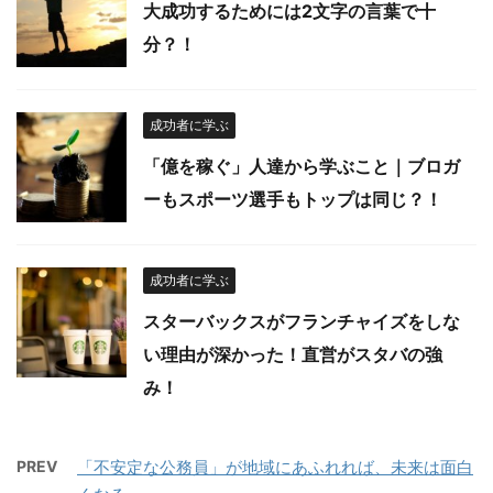
大成功するためには2文字の言葉で十
分？！
成功者に学ぶ
「億を稼ぐ」人達から学ぶこと｜ブロガ
ーもスポーツ選手もトップは同じ？！
成功者に学ぶ
スターバックスがフランチャイズをしな
い理由が深かった！直営がスタバの強
み！
PREV
「不安定な公務員」が地域にあふれれば、未来は面白