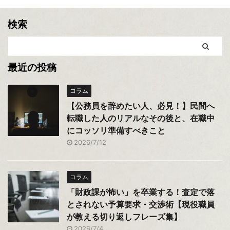
検索
最近の投稿
コラム
【公務員を辞めたい人、必見！】民間へ
転職した人のリアルなその後と、在職中
にコッソリ準備すべきこと
2026/7/12
コラム
「財政課が怖い」を卒業する！査定で落
とされない予算要求・交渉術【現役職員
が教える切り返しフレーズ集】
2026/7/4