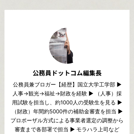
公務員ドットコム編集長
公務員兼ブロガー【経歴】国立大学工学部 ▶︎
人事→観光→福祉→財政を経験 ▶︎ （人事）採
用試験を担当し、約1000人の受験生を見る ▶︎
（財政）年間約5000件の補助金審査を担当 ▶︎
プロポーザル方式による事業者選定の調整から
審査まで各部署で担当 ▶︎ モラハラ上司など