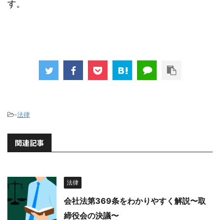
す。
-
法律
関連記事
法律
会社法第369条をわかりやすく解説〜取
締役会の決議〜