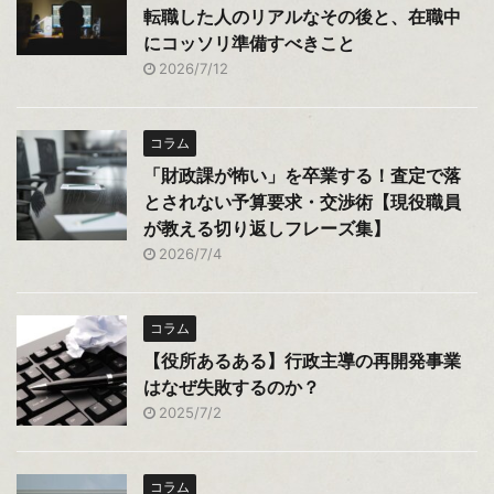
転職した人のリアルなその後と、在職中
にコッソリ準備すべきこと
2026/7/12
コラム
「財政課が怖い」を卒業する！査定で落
とされない予算要求・交渉術【現役職員
が教える切り返しフレーズ集】
2026/7/4
コラム
【役所あるある】行政主導の再開発事業
はなぜ失敗するのか？
2025/7/2
コラム