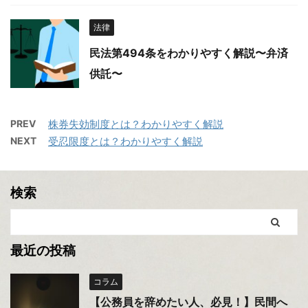
法律
民法第494条をわかりやすく解説〜弁済
供託〜
PREV
株券失効制度とは？わかりやすく解説
NEXT
受忍限度とは？わかりやすく解説
検索
最近の投稿
コラム
【公務員を辞めたい人、必見！】民間へ