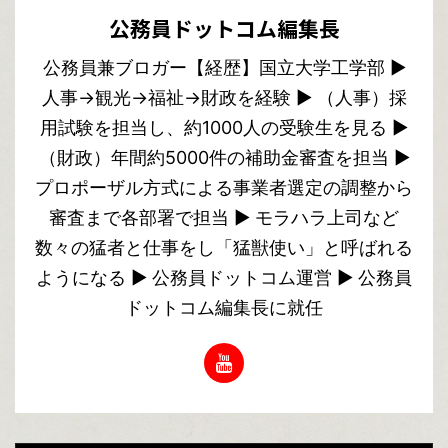
公務員ドットコム編集長
公務員兼ブロガー【経歴】国立大学工学部 ▶︎
人事→観光→福祉→財政を経験 ▶︎ （人事）採
用試験を担当し、約1000人の受験生を見る ▶︎
（財政）年間約5000件の補助金審査を担当 ▶︎
プロポーザル方式による事業者選定の調整から
審査まで各部署で担当 ▶︎ モラハラ上司など
数々の猛者と仕事をし「猛獣使い」と呼ばれる
ようになる ▶︎ 公務員ドットコム運営 ▶︎ 公務員
ドットコム編集長に就任