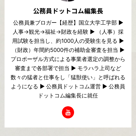
公務員ドットコム編集長
公務員兼ブロガー【経歴】国立大学工学部 ▶︎
人事→観光→福祉→財政を経験 ▶︎ （人事）採
用試験を担当し、約1000人の受験生を見る ▶︎
（財政）年間約5000件の補助金審査を担当 ▶︎
プロポーザル方式による事業者選定の調整から
審査まで各部署で担当 ▶︎ モラハラ上司など
数々の猛者と仕事をし「猛獣使い」と呼ばれる
ようになる ▶︎ 公務員ドットコム運営 ▶︎ 公務員
ドットコム編集長に就任