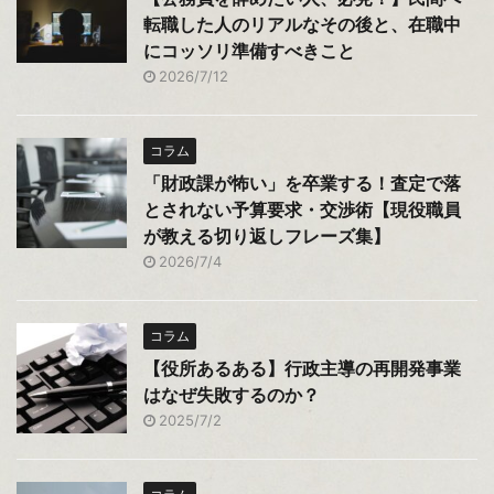
転職した人のリアルなその後と、在職中
にコッソリ準備すべきこと
2026/7/12
コラム
「財政課が怖い」を卒業する！査定で落
とされない予算要求・交渉術【現役職員
が教える切り返しフレーズ集】
2026/7/4
コラム
【役所あるある】行政主導の再開発事業
はなぜ失敗するのか？
2025/7/2