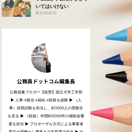
いてはいけない
2025/6/22
公務員ドットコム編集長
公務員兼ブロガー【経歴】国立大学工学部
▶︎ 人事→観光→福祉→財政を経験 ▶︎ （人
事）採用試験を担当し、約1000人の受験生
を見る ▶︎ （財政）年間約5000件の補助金審
査を担当 ▶︎ プロポーザル方式による事業者
選定の調整から審査まで各部署で担当 ▶︎ モ