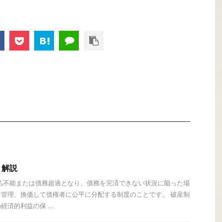
く解説
払不能または債務超過となり、債務を完済できない状況に陥った場
管理、換価して債権者に公平に分配する制度のことです。 破産制
済的利益の保 ...