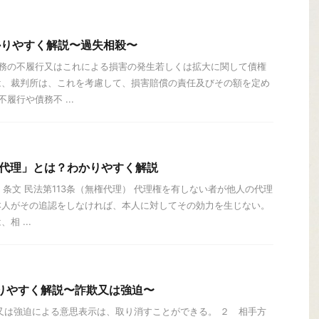
かりやすく解説〜過失相殺〜
債務の不履行又はこれによる損害の発生若しくは拡大に関して債権
は、裁判所は、これを考慮して、損害賠償の責任及びその額を定め
履行や債務不 ...
権代理」とは？わかりやすく解説
」 条文 民法第113条（無権代理） 代理権を有しない者が他人の代理
本人がその追認をしなければ、本人に対してその効力を生じない。
相 ...
りやすく解説〜詐欺又は強迫〜
又は強迫による意思表示は、取り消すことができる。 ２ 相手方