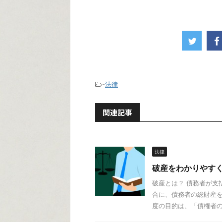
-
法律
関連記事
法律
破産をわかりやす
破産とは？ 債務者が支
合に、債務者の総財産を
度の目的は、「債権者の経