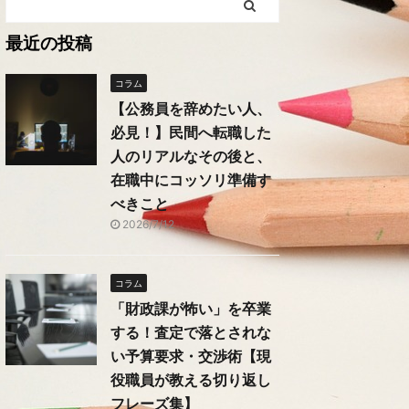
最近の投稿
コラム
【公務員を辞めたい人、
必見！】民間へ転職した
人のリアルなその後と、
在職中にコッソリ準備す
べきこと
2026/7/12
コラム
「財政課が怖い」を卒業
する！査定で落とされな
い予算要求・交渉術【現
役職員が教える切り返し
フレーズ集】