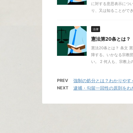
に対する意思表示につ
り、又は知ることができた
法律
憲法第20条とは？
憲法20条とは？ 条文
障する。いかなる宗教
い。 2 何人も、宗教上の行
PREV
強制の処分とは？わかりやす
NEXT
逮捕・勾留一回性の原則をわ