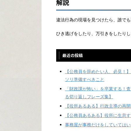
解説
違法行為の現場を見つけたら、誰でも
ひき逃げをしたり、万引きをしたりし
最近の投稿
【公務員を辞めたい人、必見！】
ソリ準備すべきこと
「財政課が怖い」を卒業する！査
る切り返しフレーズ集】
【役所あるある】行政主導の再開
【公務員あるある】役所に生息す
事務屋が事務だけをしていてはい