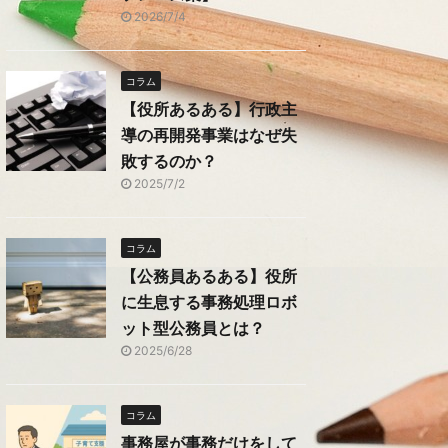
2026/7/4
コラム
【役所あるある】行政主
導の再開発事業はなぜ失
敗するのか？
2025/7/2
コラム
【公務員あるある】役所
に生息する事務処理ロボ
ット型公務員とは？
2025/6/28
コラム
事務屋が事務だけをして