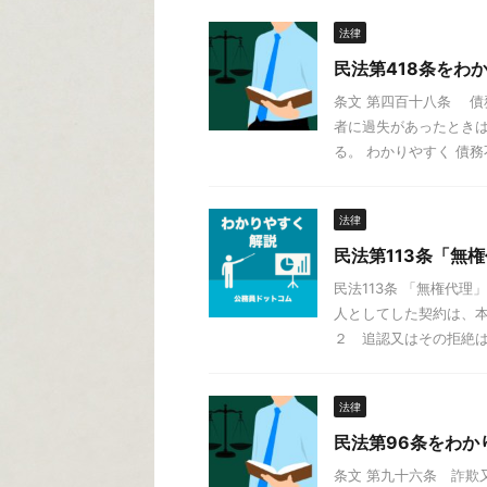
法律
民法第418条をわ
条文 第四百十八条 
者に過失があったとき
る。 わかりやすく 債務不
法律
民法第113条「無
民法113条 「無権代理
人としてした契約は、
２ 追認又はその拒絶は、
法律
民法第96条をわか
条文 第九十六条 詐欺