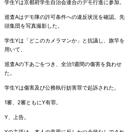
学生Yは京都府学生自治会連合のデモ行進に参加。
巡査Aはデモ隊の許可条件への違反状況を確認。先
頭集団を写真撮影した。
学生Yは「どこのカメラマンか」と抗議し、旗竿を
用いて、
巡査Aの下あごをつき、全治1週間の傷害を負わせ
た。
学生Yは傷害及び公務執行妨害罪で起訴された。
1審、2審ともにY有罪。
Y、上告。
Yの主張は、本人の意思に反しかつ令状なしでされ