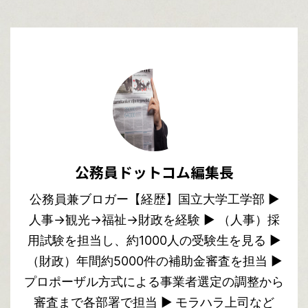
公務員ドットコム編集長
公務員兼ブロガー【経歴】国立大学工学部 ▶︎
人事→観光→福祉→財政を経験 ▶︎ （人事）採
用試験を担当し、約1000人の受験生を見る ▶︎
（財政）年間約5000件の補助金審査を担当 ▶︎
プロポーザル方式による事業者選定の調整から
審査まで各部署で担当 ▶︎ モラハラ上司など