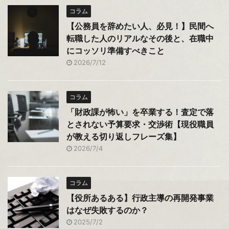
コラム
【公務員を辞めたい人、必見！】民間へ
転職した人のリアルなその後と、在職中
にコッソリ準備すべきこと
2026/7/12
コラム
「財政課が怖い」を卒業する！査定で落
とされない予算要求・交渉術【現役職員
が教える切り返しフレーズ集】
2026/7/4
コラム
【役所あるある】行政主導の再開発事業
はなぜ失敗するのか？
2025/7/2