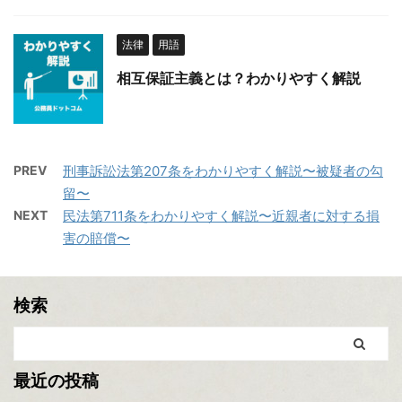
法律
用語
相互保証主義とは？わかりやすく解説
PREV
刑事訴訟法第207条をわかりやすく解説〜被疑者の勾
留〜
NEXT
民法第711条をわかりやすく解説〜近親者に対する損
害の賠償〜
検索
最近の投稿