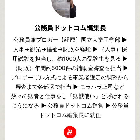
公務員ドットコム編集長
公務員兼ブロガー【経歴】国立大学工学部 ▶︎
人事→観光→福祉→財政を経験 ▶︎ （人事）採
用試験を担当し、約1000人の受験生を見る ▶︎
（財政）年間約5000件の補助金審査を担当 ▶︎
プロポーザル方式による事業者選定の調整から
審査まで各部署で担当 ▶︎ モラハラ上司など
数々の猛者と仕事をし「猛獣使い」と呼ばれる
ようになる ▶︎ 公務員ドットコム運営 ▶︎ 公務員
ドットコム編集長に就任