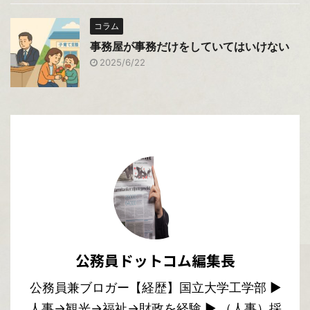
コラム
事務屋が事務だけをしていてはいけない
2025/6/22
公務員ドットコム編集長
公務員兼ブロガー【経歴】国立大学工学部 ▶︎
人事→観光→福祉→財政を経験 ▶︎ （人事）採