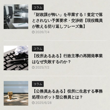
コラム
「財政課が怖い」を卒業する！査定で落
とされない予算要求・交渉術【現役職員
が教える切り返しフレーズ集】
2026/7/4
コラム
【役所あるある】行政主導の再開発事業
はなぜ失敗するのか？
2025/7/2
コラム
【公務員あるある】役所に生息する事務
処理ロボット型公務員とは？
2025/6/28