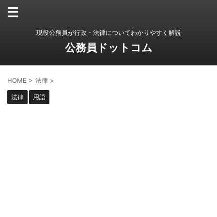
現役公務員が行政・法律についてわかりやすく解説
公務員ドットコム
HOME
>
法律
>
法律
用語