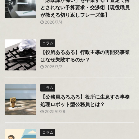
「財政課が怖い」を卒業する！査定で落
とされない予算要求・交渉術【現役職員
が教える切り返しフレーズ集】
2026/7/4
コラム
【役所あるある】行政主導の再開発事業
はなぜ失敗するのか？
2025/7/2
コラム
【公務員あるある】役所に生息する事務
処理ロボット型公務員とは？
2025/6/28
コラム