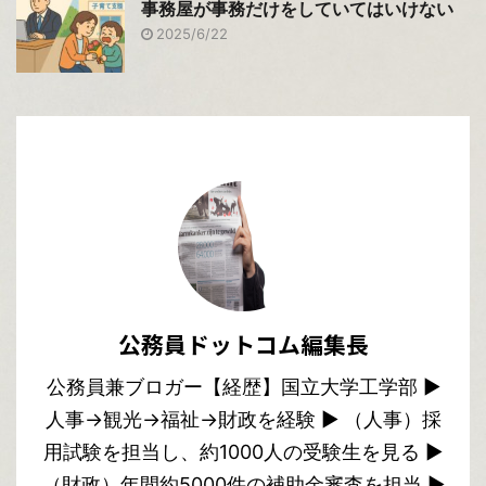
事務屋が事務だけをしていてはいけない
2025/6/22
公務員ドットコム編集長
公務員兼ブロガー【経歴】国立大学工学部 ▶︎
人事→観光→福祉→財政を経験 ▶︎ （人事）採
用試験を担当し、約1000人の受験生を見る ▶︎
（財政）年間約5000件の補助金審査を担当 ▶︎