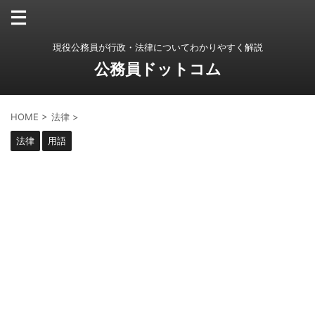
現役公務員が行政・法律についてわかりやすく解説
公務員ドットコム
HOME
>
法律
>
法律
用語