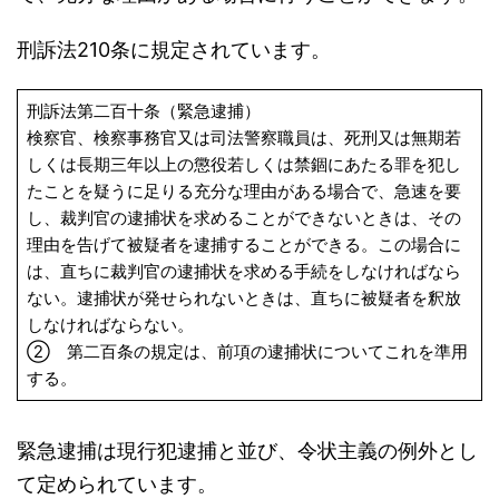
刑訴法210条に規定されています。
刑訴法第二百十条（緊急逮捕）
検察官、検察事務官又は司法警察職員は、死刑又は無期若
しくは長期三年以上の懲役若しくは禁錮にあたる罪を犯し
たことを疑うに足りる充分な理由がある場合で、急速を要
し、裁判官の逮捕状を求めることができないときは、その
理由を告げて被疑者を逮捕することができる。この場合に
は、直ちに裁判官の逮捕状を求める手続をしなければなら
ない。逮捕状が発せられないときは、直ちに被疑者を釈放
しなければならない。
② 第二百条の規定は、前項の逮捕状についてこれを準用
する。
緊急逮捕は現行犯逮捕と並び、令状主義の例外とし
て定められています。