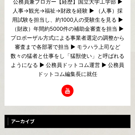
公務員兼ブロガー【経歴】国立大学工学部 ▶︎
人事→観光→福祉→財政を経験 ▶︎ （人事）採
用試験を担当し、約1000人の受験生を見る ▶︎
（財政）年間約5000件の補助金審査を担当 ▶︎
プロポーザル方式による事業者選定の調整から
審査まで各部署で担当 ▶︎ モラハラ上司など
数々の猛者と仕事をし「猛獣使い」と呼ばれる
ようになる ▶︎ 公務員ドットコム運営 ▶︎ 公務員
ドットコム編集長に就任
アーカイブ