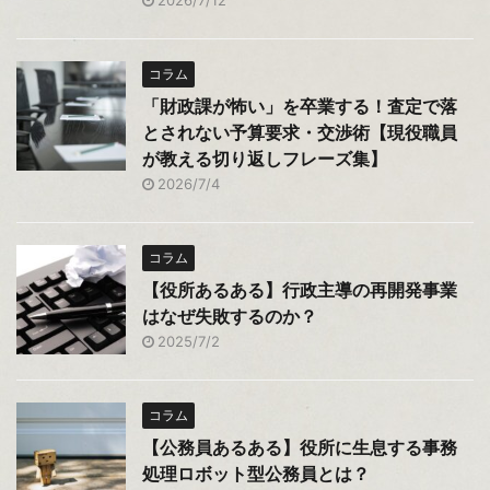
2026/7/12
コラム
「財政課が怖い」を卒業する！査定で落
とされない予算要求・交渉術【現役職員
が教える切り返しフレーズ集】
2026/7/4
コラム
【役所あるある】行政主導の再開発事業
はなぜ失敗するのか？
2025/7/2
コラム
【公務員あるある】役所に生息する事務
処理ロボット型公務員とは？