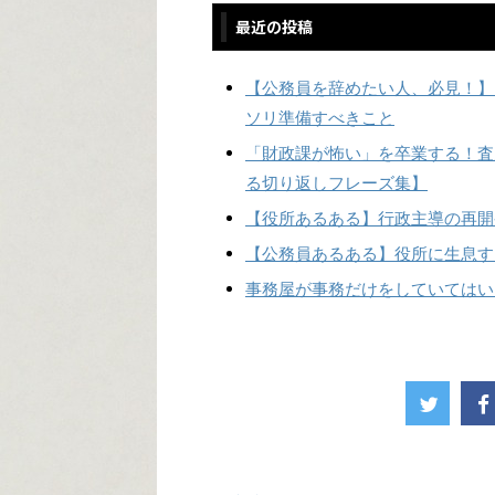
最近の投稿
【公務員を辞めたい人、必見！】
ソリ準備すべきこと
「財政課が怖い」を卒業する！査
る切り返しフレーズ集】
【役所あるある】行政主導の再開
【公務員あるある】役所に生息す
事務屋が事務だけをしていてはい