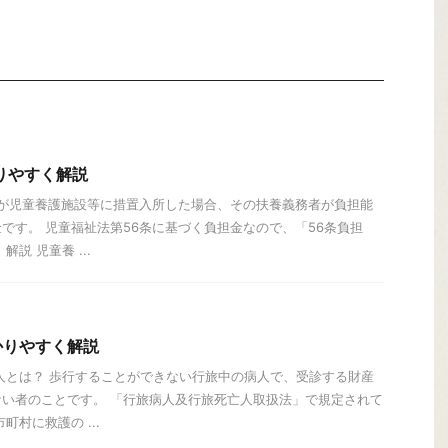
りやすく解説
童が児童養護施設等に措置入所した場合、その扶養義務者が負担能
です。 児童福祉法第56条に基づく負担金なので、「56条負担
説 児童養 ...
かりやすく解説
人とは？ 歩行することができない行旅中の病人で、受診する財産
い者のことです。 「行旅病人及行旅死亡人取扱法」で規定されて
町村に救護の ...