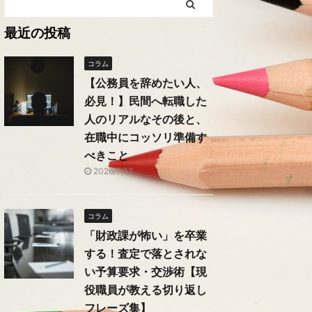
最近の投稿
コラム
【公務員を辞めたい人、
必見！】民間へ転職した
人のリアルなその後と、
在職中にコッソリ準備す
べきこと
2026/7/12
コラム
「財政課が怖い」を卒業
する！査定で落とされな
い予算要求・交渉術【現
役職員が教える切り返し
フレーズ集】