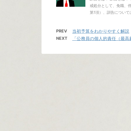
戒処分として、免職、停
第1項）、訓告については
PREV
当初予算をわかりやすく解説
NEXT
「公務員の個人的責任（最高裁