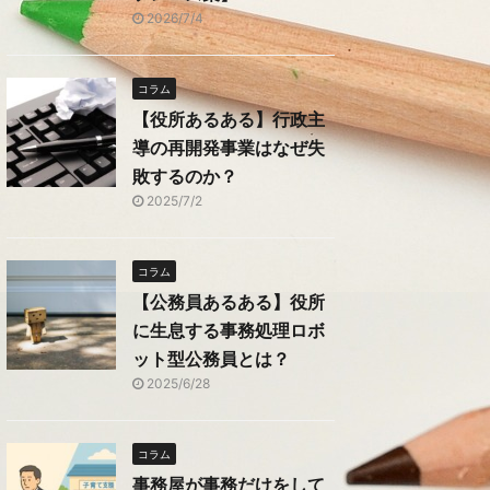
2026/7/4
コラム
【役所あるある】行政主
導の再開発事業はなぜ失
敗するのか？
2025/7/2
コラム
【公務員あるある】役所
に生息する事務処理ロボ
ット型公務員とは？
2025/6/28
コラム
事務屋が事務だけをして