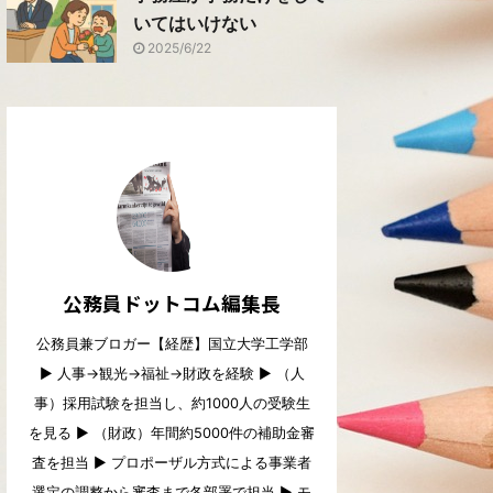
いてはいけない
2025/6/22
公務員ドットコム編集長
公務員兼ブロガー【経歴】国立大学工学部
▶︎ 人事→観光→福祉→財政を経験 ▶︎ （人
事）採用試験を担当し、約1000人の受験生
を見る ▶︎ （財政）年間約5000件の補助金審
査を担当 ▶︎ プロポーザル方式による事業者
選定の調整から審査まで各部署で担当 ▶︎ モ