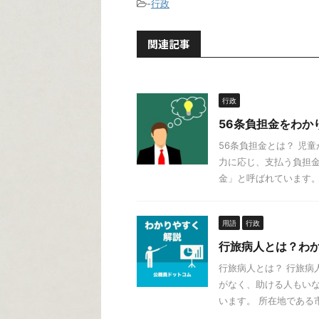
-
行政
関連記事
行政
56条負担金をわか
56条負担金とは？ 児
力に応じ、支払う負担金
金」と呼ばれています。 解
用語
行政
行旅病人とは？わ
行旅病人とは？ 行旅病
がなく、助ける人もいな
います。 所在地である市