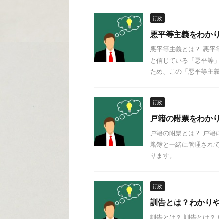
行政
悪平等主義をわか
悪平等主義とは？ 悪平
と信じている「悪平等」
ため、この「悪平等主義」
行政
戸籍の附票をわか
戸籍の附票とは？ 戸籍
籍簿と一緒に管理されて
ります。
行政
訓告とは？わかり
訓告とは？ 訓告とは？