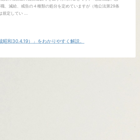
職、減給、戒告の４種類の処分を定めていますが（地公法第29条
規定してい ...
昭和30.4.19）」をわかりやすく解説。