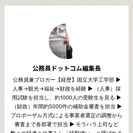
公務員ドットコム編集長
公務員兼ブロガー【経歴】国立大学工学部 ▶︎
人事→観光→福祉→財政を経験 ▶︎ （人事）採
用試験を担当し、約1000人の受験生を見る ▶︎
（財政）年間約5000件の補助金審査を担当 ▶︎
プロポーザル方式による事業者選定の調整から
審査まで各部署で担当 ▶︎ モラハラ上司など