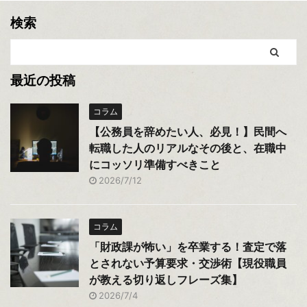
検索
最近の投稿
コラム
【公務員を辞めたい人、必見！】民間へ
転職した人のリアルなその後と、在職中
にコッソリ準備すべきこと
2026/7/12
コラム
「財政課が怖い」を卒業する！査定で落
とされない予算要求・交渉術【現役職員
が教える切り返しフレーズ集】
2026/7/4