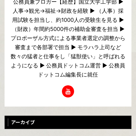
公務員兼ブロガー【経歴】国立大学工学部 ▶︎
人事→観光→福祉→財政を経験 ▶︎ （人事）採
用試験を担当し、約1000人の受験生を見る ▶︎
（財政）年間約5000件の補助金審査を担当 ▶︎
プロポーザル方式による事業者選定の調整から
審査まで各部署で担当 ▶︎ モラハラ上司など
数々の猛者と仕事をし「猛獣使い」と呼ばれる
ようになる ▶︎ 公務員ドットコム運営 ▶︎ 公務員
ドットコム編集長に就任
アーカイブ