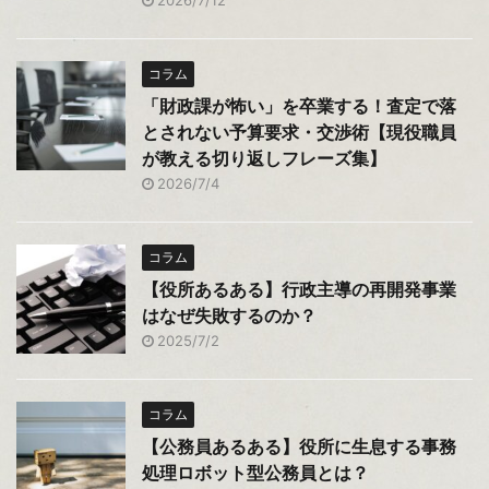
2026/7/12
コラム
「財政課が怖い」を卒業する！査定で落
とされない予算要求・交渉術【現役職員
が教える切り返しフレーズ集】
2026/7/4
コラム
【役所あるある】行政主導の再開発事業
はなぜ失敗するのか？
2025/7/2
コラム
【公務員あるある】役所に生息する事務
処理ロボット型公務員とは？