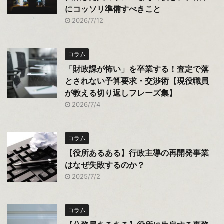
にコッソリ準備すべきこと
2026/7/12
コラム
「財政課が怖い」を卒業する！査定で落
とされない予算要求・交渉術【現役職員
が教える切り返しフレーズ集】
2026/7/4
コラム
【役所あるある】行政主導の再開発事業
はなぜ失敗するのか？
2025/7/2
コラム