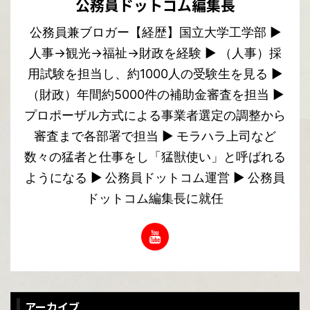
公務員ドットコム編集長
公務員兼ブロガー【経歴】国立大学工学部 ▶︎
人事→観光→福祉→財政を経験 ▶︎ （人事）採
用試験を担当し、約1000人の受験生を見る ▶︎
（財政）年間約5000件の補助金審査を担当 ▶︎
プロポーザル方式による事業者選定の調整から
審査まで各部署で担当 ▶︎ モラハラ上司など
数々の猛者と仕事をし「猛獣使い」と呼ばれる
ようになる ▶︎ 公務員ドットコム運営 ▶︎ 公務員
ドットコム編集長に就任
アーカイブ