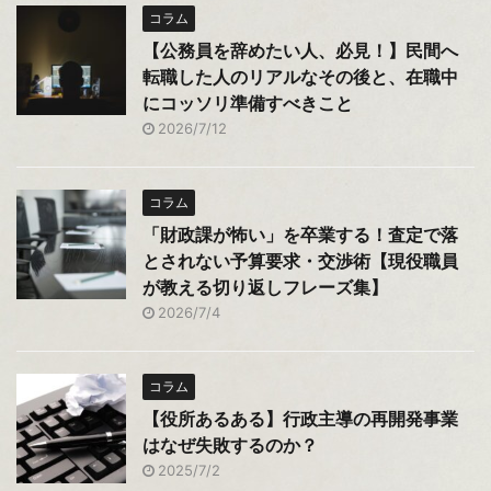
コラム
【公務員を辞めたい人、必見！】民間へ
転職した人のリアルなその後と、在職中
にコッソリ準備すべきこと
2026/7/12
コラム
「財政課が怖い」を卒業する！査定で落
とされない予算要求・交渉術【現役職員
が教える切り返しフレーズ集】
2026/7/4
コラム
【役所あるある】行政主導の再開発事業
はなぜ失敗するのか？
2025/7/2