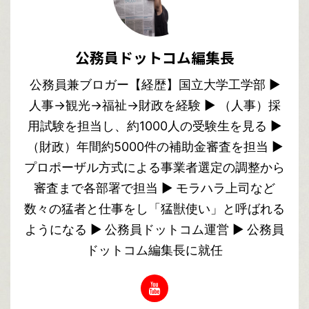
公務員ドットコム編集長
公務員兼ブロガー【経歴】国立大学工学部 ▶︎
人事→観光→福祉→財政を経験 ▶︎ （人事）採
用試験を担当し、約1000人の受験生を見る ▶︎
（財政）年間約5000件の補助金審査を担当 ▶︎
プロポーザル方式による事業者選定の調整から
審査まで各部署で担当 ▶︎ モラハラ上司など
数々の猛者と仕事をし「猛獣使い」と呼ばれる
ようになる ▶︎ 公務員ドットコム運営 ▶︎ 公務員
ドットコム編集長に就任