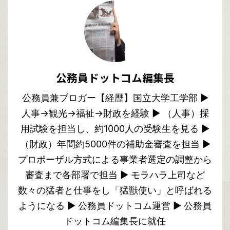
公務員ドットコム編集長
公務員兼ブロガー【経歴】国立大学工学部 ▶︎
人事→観光→福祉→財政を経験 ▶︎ （人事）採
用試験を担当し、約1000人の受験生を見る ▶︎
（財政）年間約5000件の補助金審査を担当 ▶︎
プロポーザル方式による事業者選定の調整から
審査まで各部署で担当 ▶︎ モラハラ上司など
数々の猛者と仕事をし「猛獣使い」と呼ばれる
ようになる ▶︎ 公務員ドットコム運営 ▶︎ 公務員
ドットコム編集長に就任