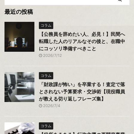
最近の投稿
コラム
【公務員を辞めたい人、必見！】民間へ
転職した人のリアルなその後と、在職中
にコッソリ準備すべきこと
2026/7/12
コラム
「財政課が怖い」を卒業する！査定で落
とされない予算要求・交渉術【現役職員
が教える切り返しフレーズ集】
2026/7/4
コラム