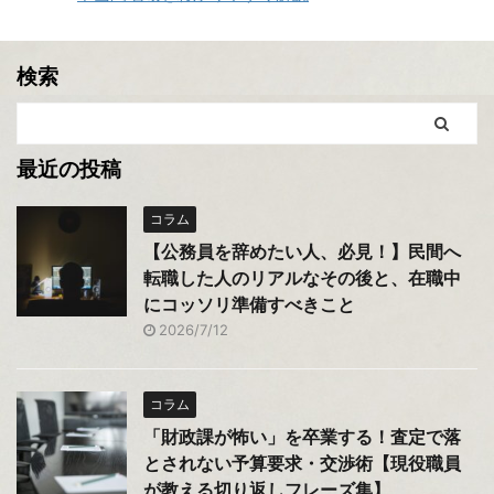
検索
最近の投稿
コラム
【公務員を辞めたい人、必見！】民間へ
転職した人のリアルなその後と、在職中
にコッソリ準備すべきこと
2026/7/12
コラム
「財政課が怖い」を卒業する！査定で落
とされない予算要求・交渉術【現役職員
が教える切り返しフレーズ集】