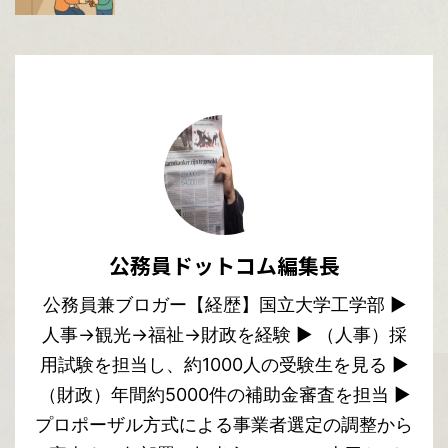
公務員ドットコム編集長
公務員兼ブロガー【経歴】国立大学工学部 ▶︎
人事→観光→福祉→財政を経験 ▶︎ （人事）採
用試験を担当し、約1000人の受験生を見る ▶︎
（財政）年間約5000件の補助金審査を担当 ▶︎
プロポーザル方式による事業者選定の調整から