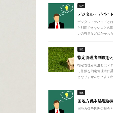
行政
デジタル・デバイ
デジタル・デバイドとは
と利用できない人との間
いの有無などにかかわらず
行政
指定管理者制度を
指定管理者制度とは？ 
る権限を指定管理者に委
となりませんか？よくわか
行政
国地方係争処理委
国地方係争処理委員会と