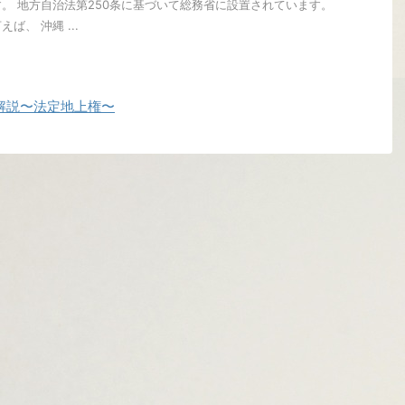
。 地方自治法第250条に基づいて総務省に設置されています。
ば、 沖縄 ...
解説〜法定地上権〜