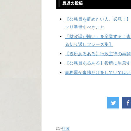
最近の投稿
【公務員を辞めたい人、必見！】
ソリ準備すべきこと
「財政課が怖い」を卒業する！査
る切り返しフレーズ集】
【役所あるある】行政主導の再開
【公務員あるある】役所に生息す
事務屋が事務だけをしていてはい
-
行政