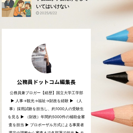
いてはいけない
2025/6/22
公務員ドットコム編集長
公務員兼ブロガー【経歴】国立大学工学部
▶︎ 人事→観光→福祉→財政を経験 ▶︎ （人
事）採用試験を担当し、約1000人の受験生
を見る ▶︎ （財政）年間約5000件の補助金審
査を担当 ▶︎ プロポーザル方式による事業者
選定の調整から審査まで各部署で担当 ▶︎ モ