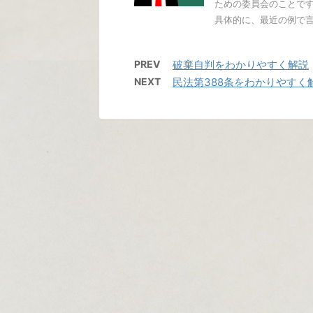
ための委員会のことです
具体的に、最近の例で言え
PREV
破棄自判をわかりやすく解説
NEXT
民法第388条をわかりやすく