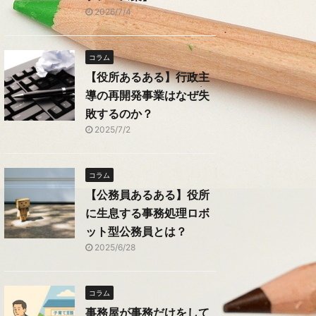
2026/7/4
コラム
【役所あるある】行政主
導の再開発事業はなぜ失
敗するのか？
2025/7/2
コラム
【公務員あるある】役所
に生息する事務処理ロボ
ット型公務員とは？
2025/6/28
コラム
事務屋が事務だけをして