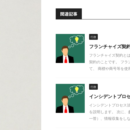
関連記事
行政
フランチャイズ契
フランチャイズ契約とは
契約のことです。 フラ
て、 商標や商号等を使用
行政
インシデントプロ
インシデントプロセス法
を説明します。 次に、
一答）、情報収集をしなが