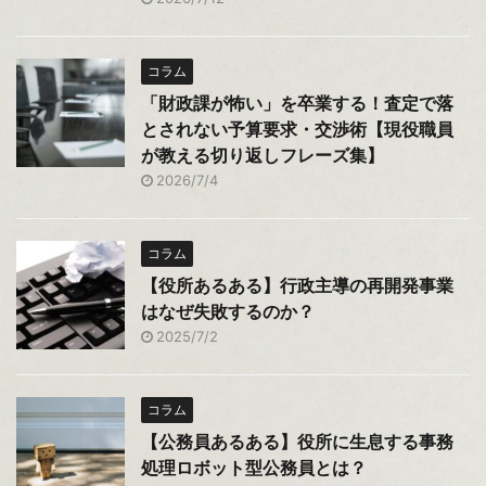
コラム
「財政課が怖い」を卒業する！査定で落
とされない予算要求・交渉術【現役職員
が教える切り返しフレーズ集】
2026/7/4
コラム
【役所あるある】行政主導の再開発事業
はなぜ失敗するのか？
2025/7/2
コラム
【公務員あるある】役所に生息する事務
処理ロボット型公務員とは？