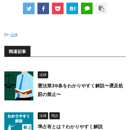
-
法律
関連記事
法律
憲法第39条をわかりやすく解説〜遡及処
罰の禁止〜
法律
用語
準占有とは？わかりやすく解説