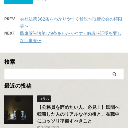
PREV
会社法第362条をわかりやすく解説〜取締役会の権限
等〜
NEXT
民事訴訟法第179条をわかりやすく解説〜証明を要し
ない事実〜
検索
最近の投稿
コラム
【公務員を辞めたい人、必見！】民間へ
転職した人のリアルなその後と、在職中
にコッソリ準備すべきこと
2026/7/12