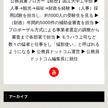
公務員兼ブロガー【経歴】国立大学工学部 ▶︎
人事→観光→福祉→財政を経験 ▶︎ （人事）採
用試験を担当し、約1000人の受験生を見る ▶︎
（財政）年間約5000件の補助金審査を担当 ▶︎
プロポーザル方式による事業者選定の調整から
審査まで各部署で担当 ▶︎ モラハラ上司など
数々の猛者と仕事をし「猛獣使い」と呼ばれる
ようになる ▶︎ 公務員ドットコム運営 ▶︎ 公務員
ドットコム編集長に就任
アーカイブ