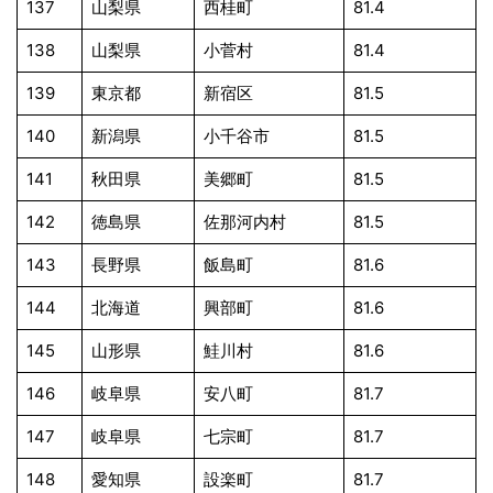
137
山梨県
西桂町
81.4
138
山梨県
小菅村
81.4
139
東京都
新宿区
81.5
140
新潟県
小千谷市
81.5
141
秋田県
美郷町
81.5
142
徳島県
佐那河内村
81.5
143
長野県
飯島町
81.6
144
北海道
興部町
81.6
145
山形県
鮭川村
81.6
146
岐阜県
安八町
81.7
147
岐阜県
七宗町
81.7
148
愛知県
設楽町
81.7