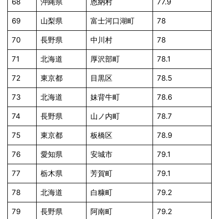
68
沖縄県
恩納村
77.9
69
山梨県
富士河口湖町
78
70
長野県
中川村
78
71
北海道
厚沢部町
78.1
72
東京都
目黒区
78.5
73
北海道
妹背牛町
78.6
74
長野県
山ノ内町
78.7
75
東京都
板橋区
78.9
76
愛知県
安城市
79.1
77
栃木県
芳賀町
79.1
78
北海道
白糠町
79.2
79
長野県
阿南町
79.2