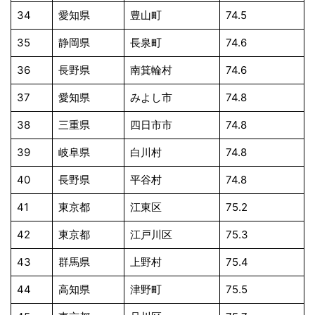
34
愛知県
豊山町
74.5
35
静岡県
長泉町
74.6
36
長野県
南箕輪村
74.6
37
愛知県
みよし市
74.8
38
三重県
四日市市
74.8
39
岐阜県
白川村
74.8
40
長野県
平谷村
74.8
41
東京都
江東区
75.2
42
東京都
江戸川区
75.3
43
群馬県
上野村
75.4
44
高知県
津野町
75.5