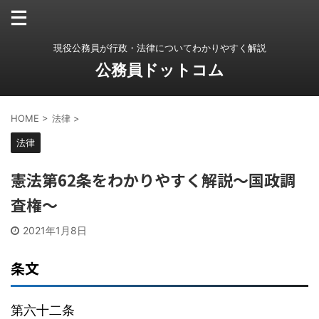
現役公務員が行政・法律についてわかりやすく解説
公務員ドットコム
HOME
>
法律
>
法律
憲法第62条をわかりやすく解説〜国政調
査権〜
2021年1月8日
条文
第六十二条