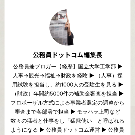
公務員ドットコム編集長
公務員兼ブロガー【経歴】国立大学工学部 ▶︎
人事→観光→福祉→財政を経験 ▶︎ （人事）採
用試験を担当し、約1000人の受験生を見る ▶︎
（財政）年間約5000件の補助金審査を担当 ▶︎
プロポーザル方式による事業者選定の調整から
審査まで各部署で担当 ▶︎ モラハラ上司など
数々の猛者と仕事をし「猛獣使い」と呼ばれる
ようになる ▶︎ 公務員ドットコム運営 ▶︎ 公務員