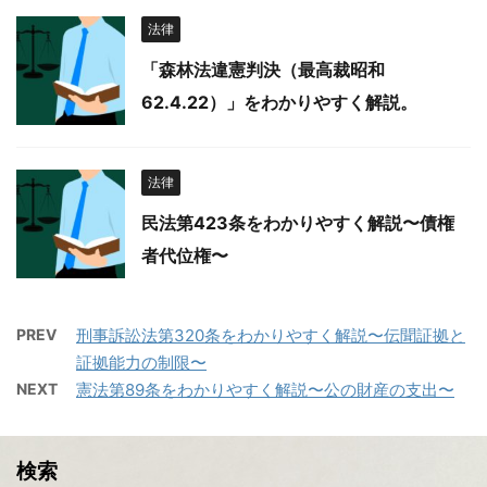
法律
「森林法違憲判決（最高裁昭和
62.4.22）」をわかりやすく解説。
法律
民法第423条をわかりやすく解説〜債権
者代位権〜
PREV
刑事訴訟法第320条をわかりやすく解説〜伝聞証拠と
証拠能力の制限〜
NEXT
憲法第89条をわかりやすく解説〜公の財産の支出〜
検索