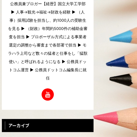
公務員兼ブロガー【経歴】国立大学工学部
▶︎ 人事→観光→福祉→財政を経験 ▶︎ （人
事）採用試験を担当し、約1000人の受験生
を見る ▶︎ （財政）年間約5000件の補助金審
査を担当 ▶︎ プロポーザル方式による事業者
選定の調整から審査まで各部署で担当 ▶︎ モ
ラハラ上司など数々の猛者と仕事をし「猛獣
使い」と呼ばれるようになる ▶︎ 公務員ドッ
トコム運営 ▶︎ 公務員ドットコム編集長に就
任
アーカイブ