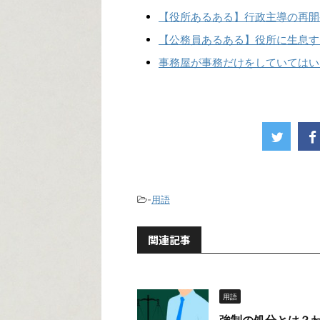
【役所あるある】行政主導の再開
【公務員あるある】役所に生息す
事務屋が事務だけをしていてはい
-
用語
関連記事
用語