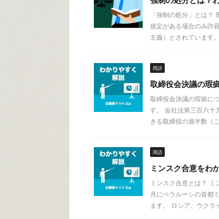
強制の処分とは？
「強制の処分」とは？ 
規定がある場合のみ許
主義）とされています。 判
用語
取締役会決議の瑕
取締役会決議の瑕疵につ
す。 会社法第三百六十
きる取締役の過半数（これ
用語
ミンスク合意をわ
ミンスク合意とは？ ミ
月にベラルーシの首都ミ
ます。 ロシア、ウクライナ