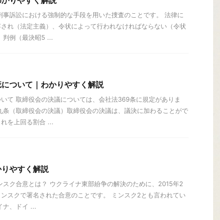
わかりやすく解説
刑事訴訟における強制的な手段を用いた捜査のことです。 法律に
容され（法定主義）、令状によって行われなければならない（令状
例（最決昭5 ...
疵について｜わかりやすく解説
いて 取締役会の決議については、会社法369条に規定がありま
九条（取締役会の決議）取締役会の決議は、議決に加わることがで
を上回る割合 ...
かりやすく解説
ンスク合意とは？ ウクライナ東部紛争の解決のために、2015年2
ンスクで署名された合意のことです。 ミンスク2とも言われてい
、ドイ ...