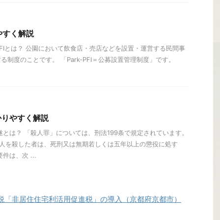
りやすく解説
Park-PFIとは？ 公園において飲食店・売店などを設置・運営する民間事
制度のことです。 「Park-PFI＝公募設置管理制度」です。
かりやすく解説
遂とは？ 「殺人罪」については、刑法199条で規定されています。
 人を殺した者は、死刑又は無期若しくは五年以上の懲役に処す
は、次 ...
税「非居住住宅利活用促進税」の導入（京都府京都市）