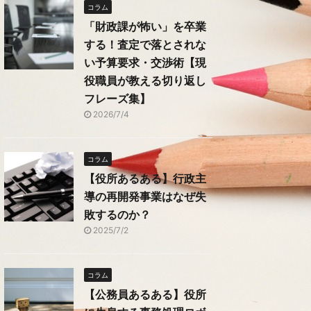
コラム
「財政課が怖い」を卒業
する！査定で落とされな
い予算要求・交渉術【現
役職員が教える切り返し
フレーズ集】
2026/7/4
コラム
【役所あるある】行政主
導の再開発事業はなぜ失
敗するのか？
2025/7/2
コラム
【公務員あるある】役所