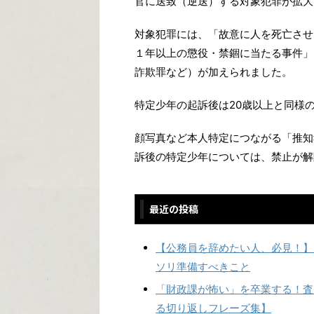
官に送致（逆送）する対象犯罪が拡大
対象犯罪には、「故意に人を死亡させ
１年以上の懲役・禁錮に当たる事件」
詐欺罪など）が加えられました。
特定少年の起訴後は20歳以上と同様
顔写真など本人特定につながる「推知
訴後の特定少年については、禁止が解
最近の投稿
【公務員を辞めたい人、必見！】
ソリ準備すべきこと
「財政課が怖い」を卒業する！査
る切り返しフレーズ集】