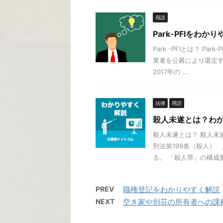
用語
Park-PFIをわか
Park -PFIとは？ 
業者を公募により選定する
2017年の ...
法律
用語
殺人未遂とは？わ
殺人未遂とは？ 殺人未
刑法第199条（殺人）
る。 「殺人罪」の構成要件
PREV
職権登記をわかりやすく解説
NEXT
空き家や別荘の所有者への課