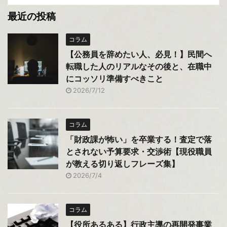
最近の投稿
コラム
【公務員を辞めたい人、必見！】民間へ
転職した人のリアルなその後と、在職中
にコッソリ準備すべきこと
2026/7/12
コラム
「財政課が怖い」を卒業する！査定で落
とされない予算要求・交渉術【現役職員
が教える切り返しフレーズ集】
2026/7/4
コラム
【役所あるある】行政主導の再開発事業