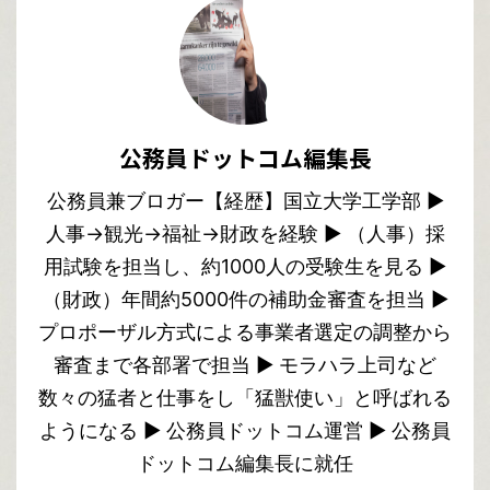
公務員ドットコム編集長
公務員兼ブロガー【経歴】国立大学工学部 ▶︎
人事→観光→福祉→財政を経験 ▶︎ （人事）採
用試験を担当し、約1000人の受験生を見る ▶︎
（財政）年間約5000件の補助金審査を担当 ▶︎
プロポーザル方式による事業者選定の調整から
審査まで各部署で担当 ▶︎ モラハラ上司など
数々の猛者と仕事をし「猛獣使い」と呼ばれる
ようになる ▶︎ 公務員ドットコム運営 ▶︎ 公務員
ドットコム編集長に就任