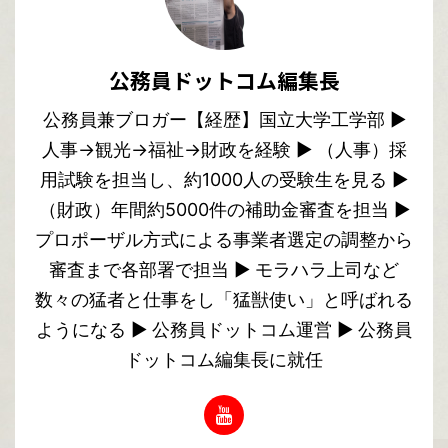
公務員ドットコム編集長
公務員兼ブロガー【経歴】国立大学工学部 ▶︎
人事→観光→福祉→財政を経験 ▶︎ （人事）採
用試験を担当し、約1000人の受験生を見る ▶︎
（財政）年間約5000件の補助金審査を担当 ▶︎
プロポーザル方式による事業者選定の調整から
審査まで各部署で担当 ▶︎ モラハラ上司など
数々の猛者と仕事をし「猛獣使い」と呼ばれる
ようになる ▶︎ 公務員ドットコム運営 ▶︎ 公務員
ドットコム編集長に就任