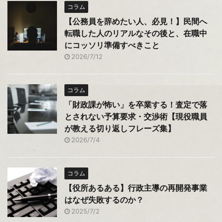
コラム
【公務員を辞めたい人、必見！】民間へ
転職した人のリアルなその後と、在職中
にコッソリ準備すべきこと
2026/7/12
コラム
「財政課が怖い」を卒業する！査定で落
とされない予算要求・交渉術【現役職員
が教える切り返しフレーズ集】
2026/7/4
コラム
【役所あるある】行政主導の再開発事業
はなぜ失敗するのか？
2025/7/2