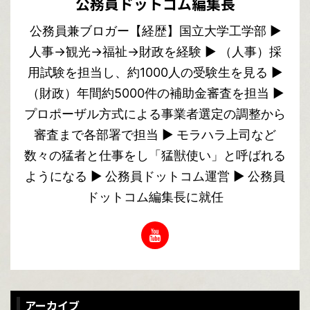
公務員ドットコム編集長
公務員兼ブロガー【経歴】国立大学工学部 ▶︎
人事→観光→福祉→財政を経験 ▶︎ （人事）採
用試験を担当し、約1000人の受験生を見る ▶︎
（財政）年間約5000件の補助金審査を担当 ▶︎
プロポーザル方式による事業者選定の調整から
審査まで各部署で担当 ▶︎ モラハラ上司など
数々の猛者と仕事をし「猛獣使い」と呼ばれる
ようになる ▶︎ 公務員ドットコム運営 ▶︎ 公務員
ドットコム編集長に就任
アーカイブ