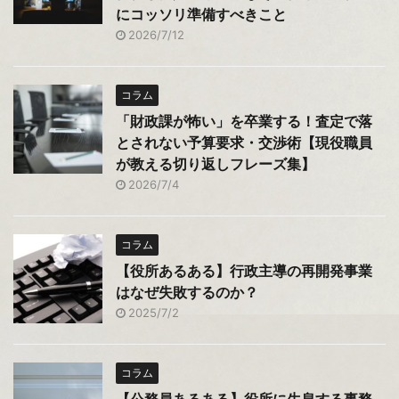
にコッソリ準備すべきこと
2026/7/12
コラム
「財政課が怖い」を卒業する！査定で落
とされない予算要求・交渉術【現役職員
が教える切り返しフレーズ集】
2026/7/4
コラム
【役所あるある】行政主導の再開発事業
はなぜ失敗するのか？
2025/7/2
コラム