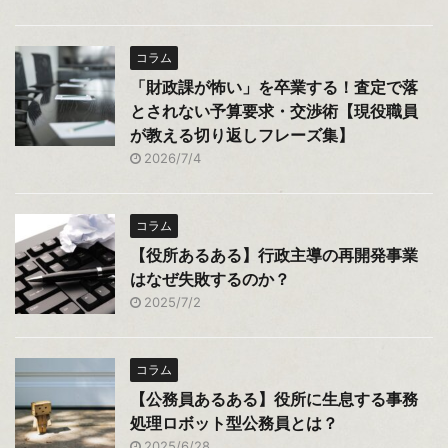
コラム
「財政課が怖い」を卒業する！査定で落
とされない予算要求・交渉術【現役職員
が教える切り返しフレーズ集】
2026/7/4
コラム
【役所あるある】行政主導の再開発事業
はなぜ失敗するのか？
2025/7/2
コラム
【公務員あるある】役所に生息する事務
処理ロボット型公務員とは？
2025/6/28