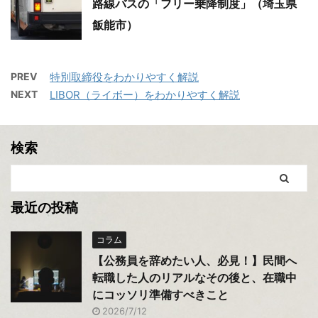
路線バスの「フリー乗降制度」（埼玉県
飯能市）
PREV
特別取締役をわかりやすく解説
NEXT
LIBOR（ライボー）をわかりやすく解説
検索
最近の投稿
コラム
【公務員を辞めたい人、必見！】民間へ
転職した人のリアルなその後と、在職中
にコッソリ準備すべきこと
2026/7/12