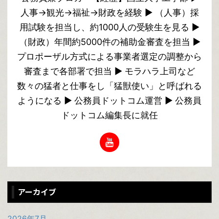
人事→観光→福祉→財政を経験 ▶︎ （人事）採
用試験を担当し、約1000人の受験生を見る ▶︎
（財政）年間約5000件の補助金審査を担当 ▶︎
プロポーザル方式による事業者選定の調整から
審査まで各部署で担当 ▶︎ モラハラ上司など
数々の猛者と仕事をし「猛獣使い」と呼ばれる
ようになる ▶︎ 公務員ドットコム運営 ▶︎ 公務員
ドットコム編集長に就任
アーカイブ
2026年7月