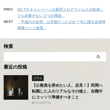
PREV
GO TO キャンペーンは新型コロナウイルスが収束し
ても必要がない３つの理由。
NEXT
「平成の大合併」は失敗だったのか？今に残る合併特
例債という負債。
検索
最近の投稿
コラム
【公務員を辞めたい人、必見！】民間へ
転職した人のリアルなその後と、在職中
にコッソリ準備すべきこと
2026/7/12