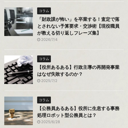
コラム
「財政課が怖い」を卒業する！査定で落
とされない予算要求・交渉術【現役職員
が教える切り返しフレーズ集】
2026/7/4
コラム
【役所あるある】行政主導の再開発事業
はなぜ失敗するのか？
2025/7/2
コラム
【公務員あるある】役所に生息する事務
処理ロボット型公務員とは？
2025/6/28