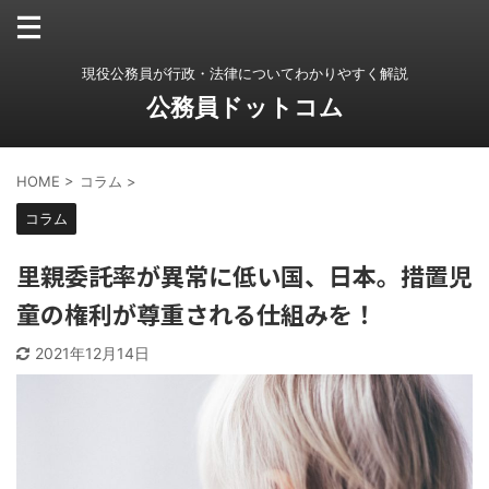
現役公務員が行政・法律についてわかりやすく解説
公務員ドットコム
HOME
>
コラム
>
コラム
里親委託率が異常に低い国、日本。措置児
童の権利が尊重される仕組みを！
2021年12月14日