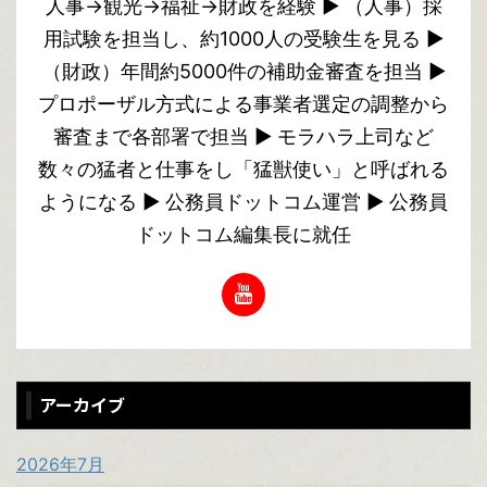
人事→観光→福祉→財政を経験 ▶︎ （人事）採
用試験を担当し、約1000人の受験生を見る ▶︎
（財政）年間約5000件の補助金審査を担当 ▶︎
プロポーザル方式による事業者選定の調整から
審査まで各部署で担当 ▶︎ モラハラ上司など
数々の猛者と仕事をし「猛獣使い」と呼ばれる
ようになる ▶︎ 公務員ドットコム運営 ▶︎ 公務員
ドットコム編集長に就任
アーカイブ
2026年7月